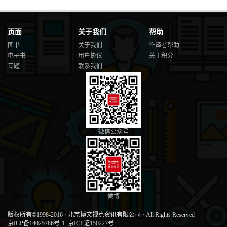
页面
关于我们
帮助
图书
关于我们
作译者帮助
电子书
用户协议
关于积分
专题
联系我们
微信公众号
微博
版权所有©1998-2016
·
北京博文视点资讯有限公司
·
All Rights Reserved
京ICP备14025786号-1
京ICP证150227号