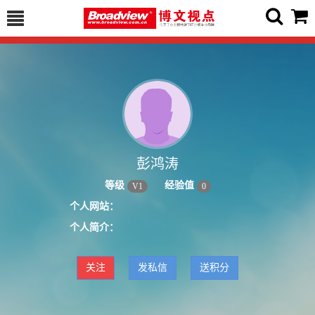
彭鸿涛
等级
经验值
V
1
0
个人网站：
个人简介：
关注
发私信
送积分