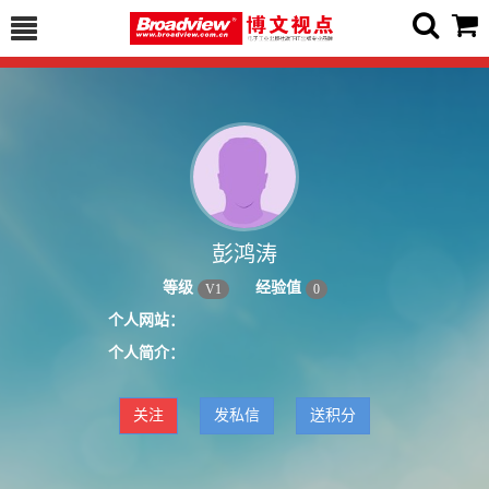
彭鸿涛
等级
经验值
V
1
0
个人网站：
个人简介：
关注
发私信
送积分