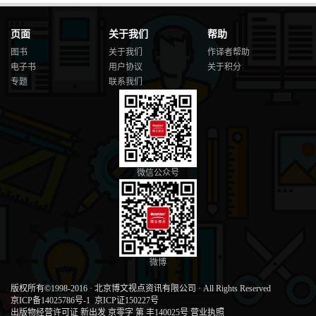
页面
关于我们
帮助
图书
关于我们
作译者帮助
电子书
用户协议
关于积分
专题
联系我们
微信公众号
微博
版权所有©1998-2016
·
北京博文视点资讯有限公司
·
All Rights Reserved
京ICP备14025786号-1
京ICP证150227号
出版物经营许可证 新出发 京零字 第 丰140025号
营业执照