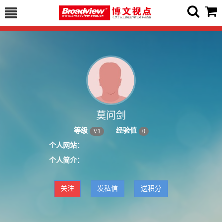
莫问剑
等级
经验值
V
1
0
个人网站：
个人简介：
关注
发私信
送积分