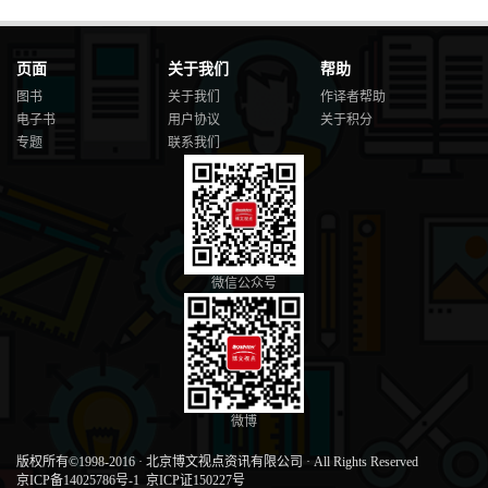
页面
关于我们
帮助
图书
关于我们
作译者帮助
电子书
用户协议
关于积分
专题
联系我们
微信公众号
微博
版权所有©1998-2016
·
北京博文视点资讯有限公司
·
All Rights Reserved
京ICP备14025786号-1
京ICP证150227号