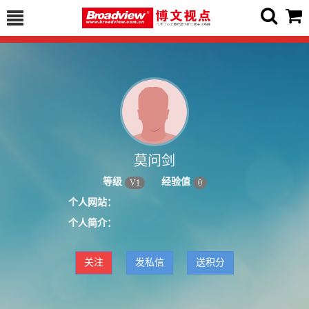
莫问剑
等级
经验值
V
1
0
个人网站：
个人简介：
关注
发私信
送积分