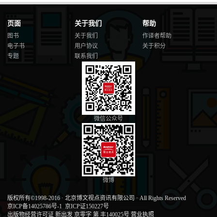
页面
关于我们
帮助
图书
关于我们
作译者帮助
电子书
用户协议
关于积分
专题
联系我们
微信公众号
微博
版权所有©1998-2016
·
北京博文视点资讯有限公司
·
All Rights Reserved
京ICP备14025786号-1
京ICP证150227号
出版物经营许可证 新出发 京零字 第 丰140025号
营业执照