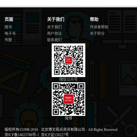
页面
关于我们
帮助
图书
关于我们
作译者帮助
电子书
用户协议
关于积分
专题
联系我们
微信公众号
微博
版权所有©1998-2016
·
北京博文视点资讯有限公司
·
All Rights Reserved
京ICP备14025786号-1
京ICP证150227号