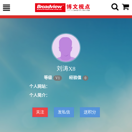
刘涛X8
等级
经验值
V
1
0
个人网站：
个人简介：
关注
发私信
送积分