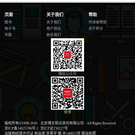
页面
关于我们
帮助
图书
关于我们
作译者帮助
电子书
用户协议
关于积分
专题
联系我们
微信公众号
微博
版权所有©1998-2016
·
北京博文视点资讯有限公司
·
All Rights Reserved
京ICP备14025786号-1
京ICP证150227号
出版物经营许可证 新出发 京零字 第 丰140025号
营业执照