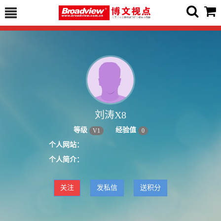
刘涛X8
等级
经验值
V
1
0
个人网站：
个人简介：
关注
发私信
送积分