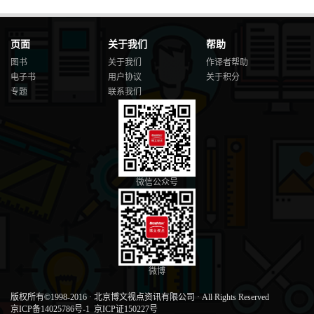
页面
关于我们
帮助
图书
关于我们
作译者帮助
电子书
用户协议
关于积分
专题
联系我们
微信公众号
微博
版权所有©1998-2016
·
北京博文视点资讯有限公司
·
All Rights Reserved
京ICP备14025786号-1
京ICP证150227号