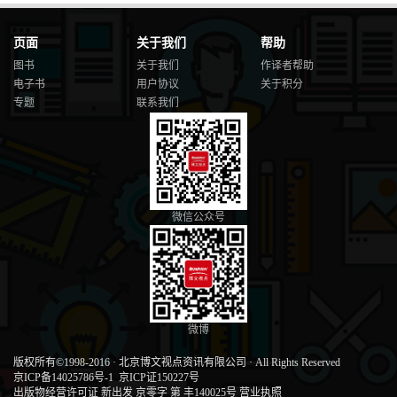
页面
关于我们
帮助
图书
关于我们
作译者帮助
电子书
用户协议
关于积分
专题
联系我们
微信公众号
微博
版权所有©1998-2016
·
北京博文视点资讯有限公司
·
All Rights Reserved
京ICP备14025786号-1
京ICP证150227号
出版物经营许可证 新出发 京零字 第 丰140025号
营业执照