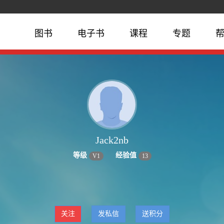
图书
电子书
课程
专题
Jack2nb
等级
经验值
V
1
13
关注
发私信
送积分