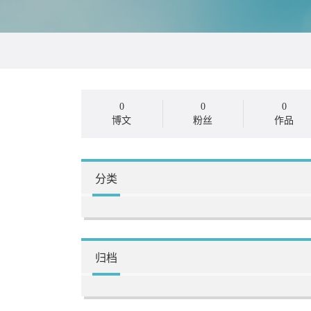
0
0
0
博文
粉丝
作品
分类
归档