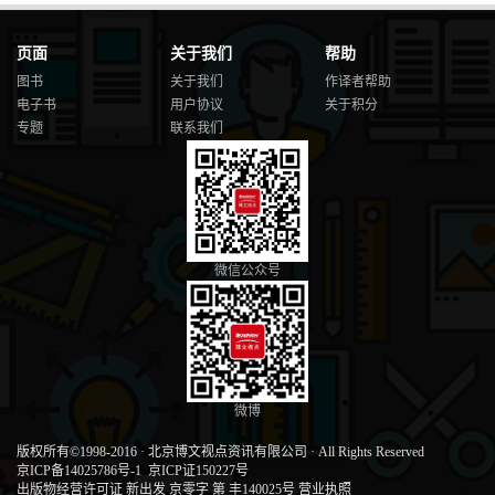
页面
关于我们
帮助
图书
关于我们
作译者帮助
电子书
用户协议
关于积分
专题
联系我们
微信公众号
微博
版权所有©1998-2016
·
北京博文视点资讯有限公司
·
All Rights Reserved
京ICP备14025786号-1
京ICP证150227号
出版物经营许可证 新出发 京零字 第 丰140025号
营业执照