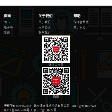
页面
关于我们
帮助
图书
关于我们
作译者帮助
电子书
用户协议
关于积分
专题
联系我们
微信公众号
微博
版权所有©1998-2016
·
北京博文视点资讯有限公司
·
All Rights Reserved
京ICP备14025786号-1
京ICP证150227号