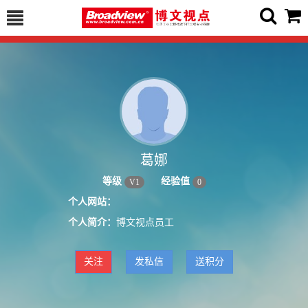
葛娜
等级
经验值
V
1
0
个人网站：
个人简介：
博文视点员工
关注
发私信
送积分