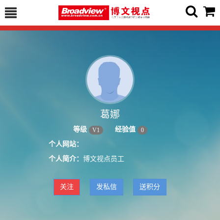
葛娜
等级
经验值
V
1
0
个人网站：
个人简介：
博文视点员工
关注
发私信
送积分