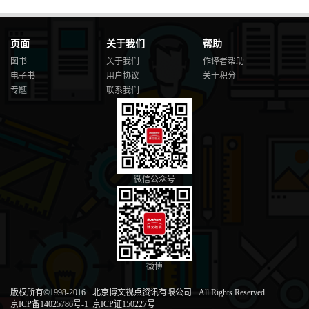
页面
关于我们
帮助
图书
关于我们
作译者帮助
电子书
用户协议
关于积分
专题
联系我们
微信公众号
微博
版权所有©1998-2016
·
北京博文视点资讯有限公司
·
All Rights Reserved
京ICP备14025786号-1
京ICP证150227号