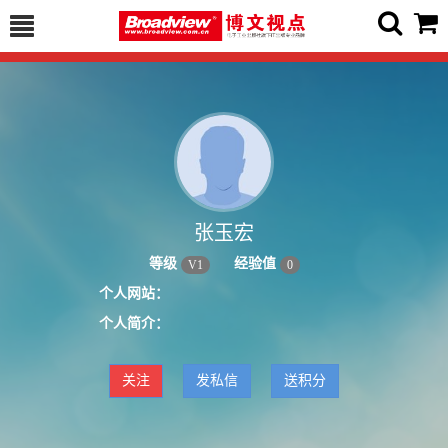
张玉宏
等级
经验值
V
1
0
个人网站：
个人简介：
关注
发私信
送积分