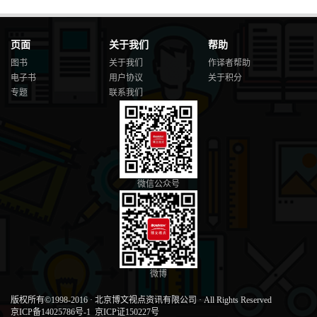
页面
关于我们
帮助
图书
关于我们
作译者帮助
电子书
用户协议
关于积分
专题
联系我们
微信公众号
微博
版权所有©1998-2016
·
北京博文视点资讯有限公司
·
All Rights Reserved
京ICP备14025786号-1
京ICP证150227号