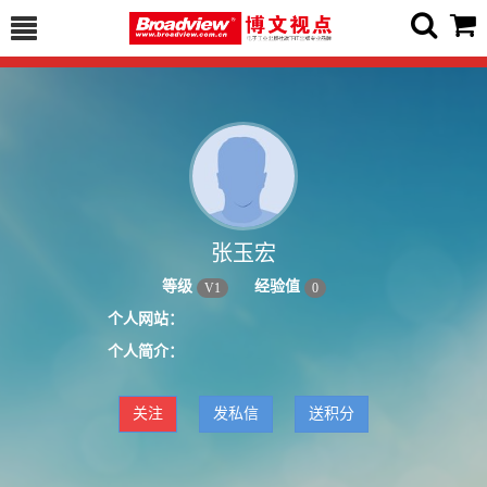
张玉宏
等级
经验值
V
1
0
个人网站：
个人简介：
关注
发私信
送积分