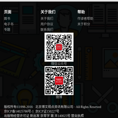
页面
关于我们
帮助
图书
关于我们
作译者帮助
电子书
用户协议
关于积分
专题
联系我们
微信公众号
微博
版权所有©1998-2016
·
北京博文视点资讯有限公司
·
All Rights Reserved
京ICP备14025786号-1
京ICP证150227号
出版物经营许可证 新出发 京零字 第 丰140025号
营业执照