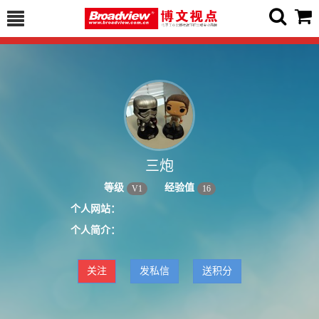
三炮
等级
经验值
V
1
16
个人网站：
个人简介：
关注
发私信
送积分