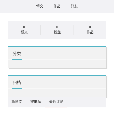
博文
作品
好友
0
0
0
博文
粉丝
作品
分类
归档
新博文
被推荐
最近评论