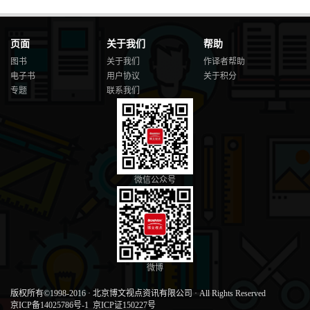
页面
关于我们
帮助
图书
关于我们
作译者帮助
电子书
用户协议
关于积分
专题
联系我们
微信公众号
微博
版权所有©1998-2016
·
北京博文视点资讯有限公司
·
All Rights Reserved
京ICP备14025786号-1
京ICP证150227号