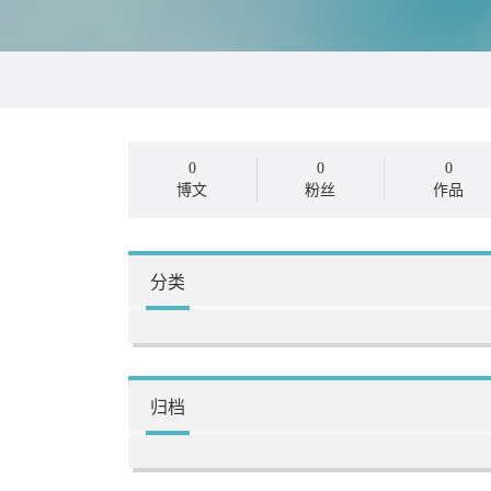
0
0
0
博文
粉丝
作品
分类
归档