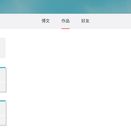
博文
作品
好友