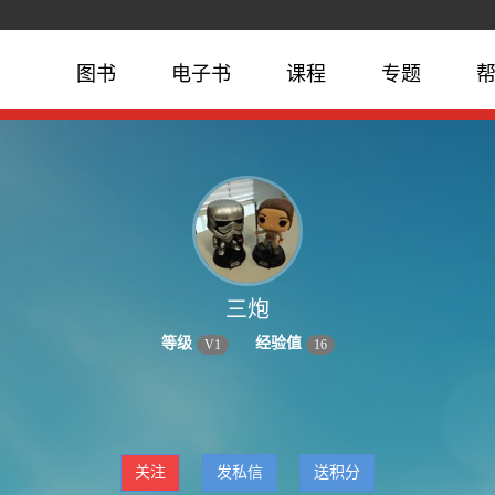
图书
电子书
课程
专题
三炮
等级
经验值
V
1
16
关注
发私信
送积分