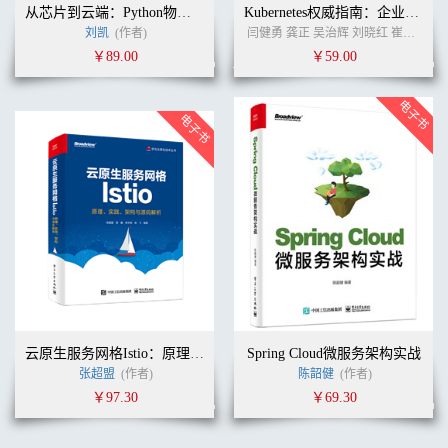
从芯片到云端：Python物联网全栈开发实践
Kubernetes权威指南：企业级容器云实战
刘凯
(作者)
闫健勇 龚正 吴治辉 刘晓红 崔秀龙 赵玲丽 何通
￥89.00
￥59.00
云原生服务网格Istio：原理、实践、架构与源码解析
Spring Cloud微服务架构实战
张超盟
(作者)
陈韶健
(作者)
￥97.30
￥69.30