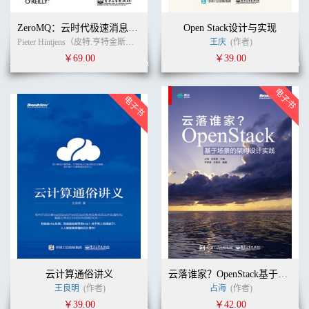
ZeroMQ：云时代极速消息通信库
Open Stack设计与实现
Pieter Hintjens（皮特.亨特金斯） (作者)
卢涛
(译者)
王庆
(作者)
￥69.00
￥39.00
云计算通俗讲义
云落谁家？OpenStack基于场景的架构设计实践
王良明
(作者)
占海
(作者)
￥39.00
￥42.00