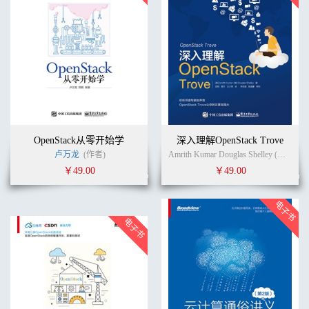
OpenStack从零开始学
深入理解OpenStack Trove
卢万龙
(作者)
Amrith Kumar Douglas Shelley (作者)
党
￥49.00
￥49.00