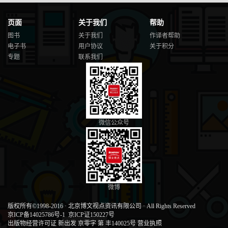
页面
关于我们
帮助
图书
关于我们
作译者帮助
电子书
用户协议
关于积分
专题
联系我们
微信公众号
微博
版权所有©1998-2016
·
北京博文视点资讯有限公司
·
All Rights Reserved
京ICP备14025786号-1
京ICP证150227号
出版物经营许可证 新出发 京零字 第 丰140025号
营业执照