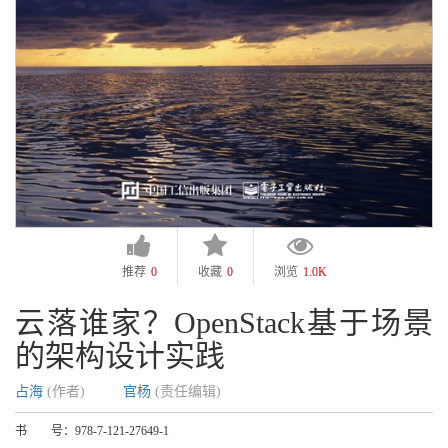
推荐
0
收藏
0
浏览
1.0K
云落谁家？OpenStack基于场景
的架构设计实践
占海
(作者)
官杨
(责任编辑)
书 号：
978-7-121-27649-1