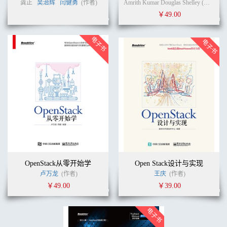
龚正
吴治辉
闫健勇
(作者)
Amrith Kumar Douglas Shelley (作者)
党
￥49.00
OpenStack从零开始学
Open Stack设计与实现
卢万龙
(作者)
王庆
(作者)
￥49.00
￥39.00