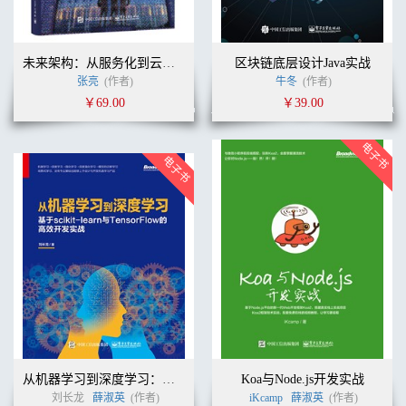
未来架构：从服务化到云原生
区块链底层设计Java实战
张亮
(作者)
牛冬
(作者)
￥69.00
￥39.00
从机器学习到深度学习：基于Scikit-learn与TensorFlow的高效开发实战
Koa与Node.js开发实战
刘长龙
薛淑英
(作者)
iKcamp
薛淑英
(作者)