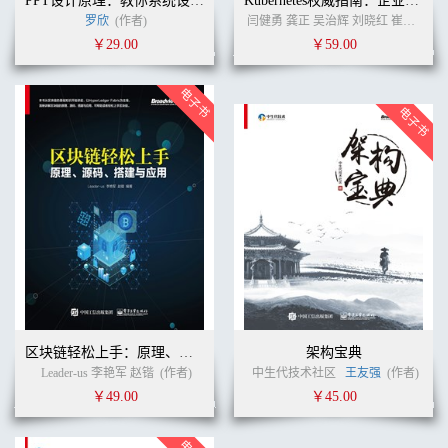
PPT设计原理：教你系统设计专业级幻灯片
Kubernetes权威指南：企业级容器云实战
罗欣
(作者)
闫健勇 龚正 吴治辉 刘晓红 崔秀龙 赵玲丽 何通
￥29.00
￥59.00
区块链轻松上手：原理、源码、搭建与应用
架构宝典
Leader-us 李艳军 赵锴
(作者)
中生代技术社区
王友强
(作者)
￥49.00
￥45.00