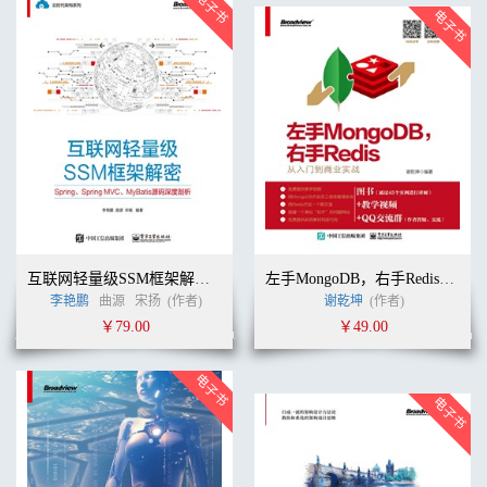
互联网轻量级SSM框架解密：Spring、Spring MVC、MyBatis源码深度剖析
左手MongoDB，右手Redis——从入门到商业实战
李艳鹏
曲源
宋扬
(作者)
谢乾坤
(作者)
￥79.00
￥49.00