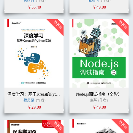
黄靖钧
(作者)
张树杰
(作者)
￥53.40
￥49.00
深度学习：基于Kreas的Python实践
Node.js调试指南（全彩）
魏贞原
(作者)
赵坤 (作者)
￥29.00
￥49.00