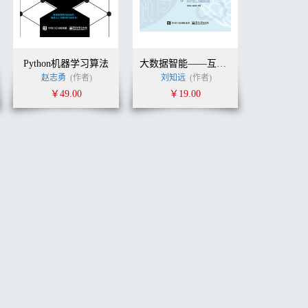
Python机器学习算法
大数据智能——互联网时代的机器学习和自然语言处理技术
(作者)
莫映
赵志勇
蔡宇飞
(作者)
殷志勇
(译者)
刘知远
(作者)
￥49.00
￥19.00