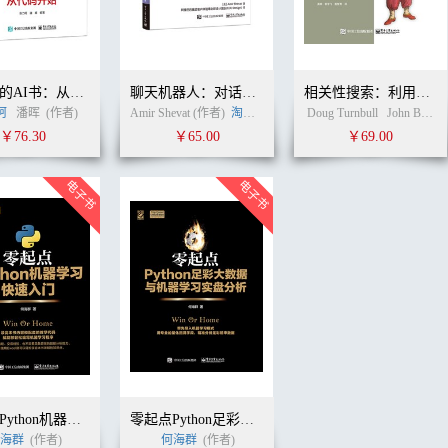
程序员的AI书：从代码开始
聊天机器人：对话式体验产品设计
相关性搜索：利用Solr与Elasticsearch创建智能应用
柯
潘晖
(作者)
Amir Shevat (作者)
淘宝（中国）软件有限公司
Doug Turnbull
(译者)
John Berryman
￥76.30
￥65.00
￥69.00
零起点Python机器学习快速入门
零起点Python足彩大数据与机器学习实盘分析
海群
(作者)
何海群
(作者)