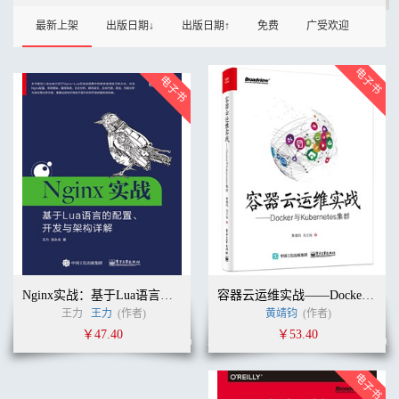
最新上架
出版日期↓
出版日期↑
免费
广受欢迎
Nginx实战：基于Lua语言的配置、开发与架构详解
容器云运维实战——Docker与Kubernetes集群
王力
王力
(作者)
黄靖钧
(作者)
￥47.40
￥53.40