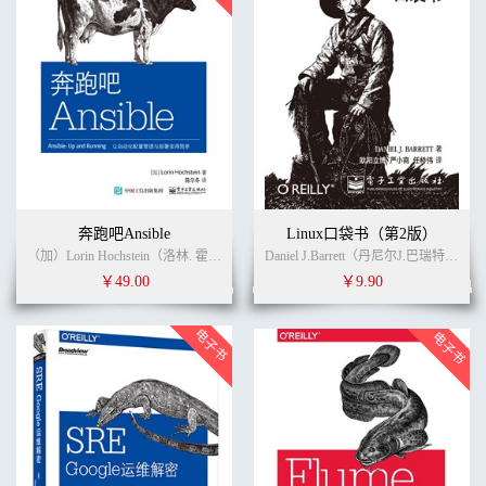
奔跑吧Ansible
Linux口袋书（第2版）
（加）Lorin Hochstein（洛林. 霍克斯坦） (作者)
陈尔冬
叶可强
(译者)
Daniel J.Barrett（丹尼尔J.巴瑞特） (作者)
￥49.00
￥9.90