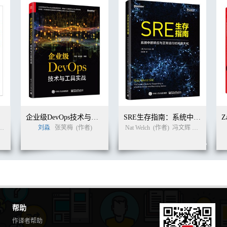
务
企业级DevOps技术与工具实战
SRE生存指南：系统中断响应与正常运行时间最大化
刘淼
张笑梅
(作者)
Nat Welch
(作者)
冯文辉
冯文辉
(译
帮助
作译者帮助