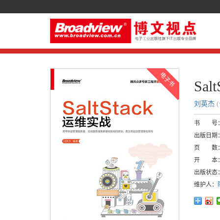
Sa
刘英杰
书 号
出版日期
页 数
开 本
出版状态
维护人：