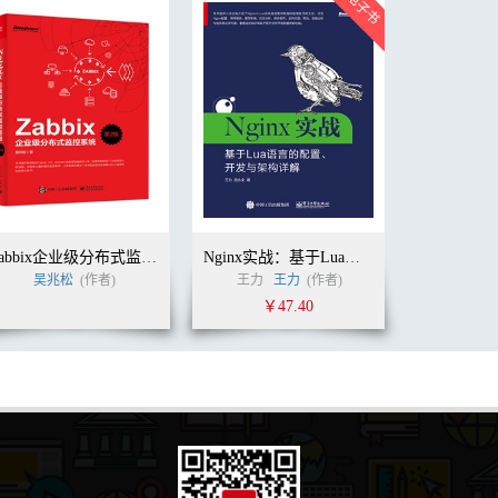
Zabbix企业级分布式监控系统（第2版）
Nginx实战：基于Lua语言的配置、开发与架构详解
者)
吴兆松
(作者)
王力
王力
(作者)
￥47.40