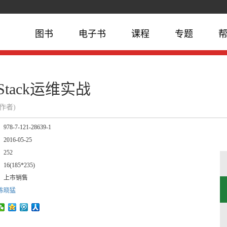
图书
电子书
课程
专题
ltStack运维实战
(作者)
：
978-7-121-28639-1
：
2016-05-25
：
252
：
16(185*235)
：
上市销售
陈晓猛