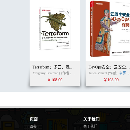
Terraform：多云、混合云环境下实现基础设施即代码（第2版）
DevOps安全：云安全服
Yevgeniy Brikman ( (作者)
白宇
(译者)
Julien Vehent (作者)
覃宇
(译者)
￥108.00
￥108.00
页面
关于我们
图书
关于我们