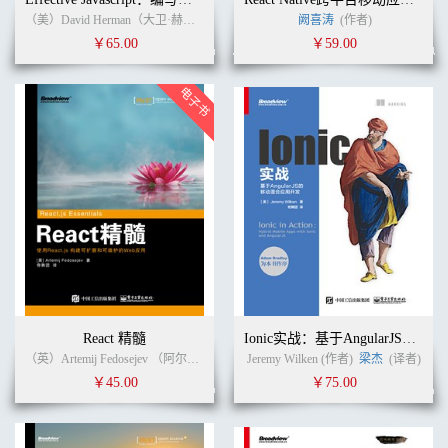
（美）David Herman（大卫·赫尔曼） (作者) 无 (译者)
阙喜涛
(作者)
￥65.00
￥59.00
React 精髓
Ionic实战：基于AngularJS的移动混合应用开发
（英）Artemij Fedosejev （阿尔乔姆 . 费多耶夫） (作者)
Jeremy Wilken (作者)
赵岩
(译者)
梁杰
(译者)
￥45.00
￥75.00