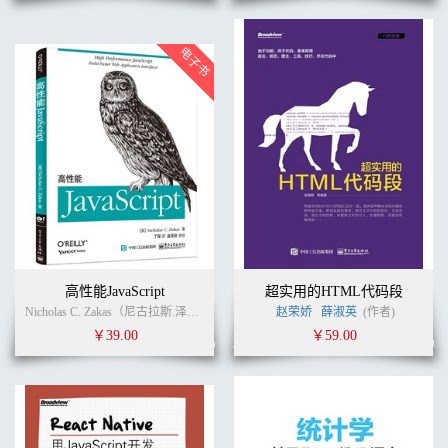
高性能JavaScript
超实用的HTML代码段
Nicholas C. Zakas（尼古拉斯.泽卡斯） (作者)
丁琛
赵荣娇
丁琛
薛淑英
(译者)
(作者)
￥39.00
￥59.00