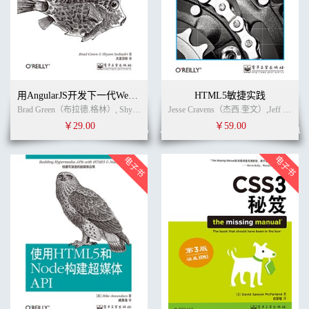
用AngularJS开发下一代Web应用
HTML5敏捷实践
Brad Green（布拉德.格林）, Shyam Seshadri（希亚姆.夏德瑞） (作者)
章小飞
Jesse Cravens（杰西.奎文）,Jeff Burtoft（杰夫.巴特福德） (作者)
(译
￥29.00
￥59.00