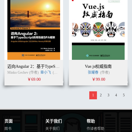
迈向Angular 2：基于TypeScript的高性能SPA框架
Vue.js权威指南
Minko Gechev (作者)
章小飞
(译者)
张耀春
(作者)
￥69.00
￥99.00
1
2
3
4
5
页面
关于我们
帮助
图书
关于我们
作译者帮助