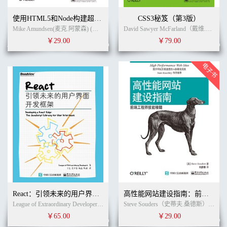
使用HTML5和Node构建超媒体API
CSS3秘笈（第3版）
Mike Amundsen(麦克.阿蒙森) (作者)
臧秀涛
(译者)
David Sawyer McFarland（戴维.索耶.麦克法兰） (作者)
￥29.00
￥79.00
React：引领未来的用户界面开发框架
高性能网站建设指南：前端工程师技能精髓
League of Extraordinary Developers（卓越开发者联盟） (作者)
寸志
(译者)
Steve Souders（史蒂夫.桑德斯） (作者)
￥65.00
￥29.00