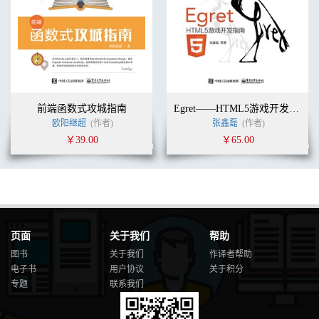
前端函数式攻城指南
Egret——HTML5游戏开发指南
欧阳继超
(作者)
张鑫磊
(作者)
￥39.00
￥65.00
页面
关于我们
帮助
图书
关于我们
作译者帮助
电子书
用户协议
关于积分
专题
联系我们