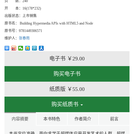
页 数：
240
开 本：
16(178*232)
出版状态：
上市销售
原书名：
Building Hypermedia APIs with HTML5 and Node
原书号：
9781449306571
维护人：
张春雨
电子书
￥29.00
购买电子书
纸质版
￥55.00
购买纸质书
内容摘要
本书特色
作者简介
前言
本书定位准确，面向求学于超媒体应用开发艺术的人群。超媒