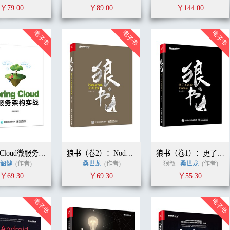
￥79.00
￥89.00
￥144.00
Spring Cloud微服务架构实战
狼书（卷2）：Node.js Web应用开发
狼书（卷1）：更了不起的Node.js
韶健
(作者)
桑世龙
(作者)
狼叔
桑世龙
(作者)
￥69.30
￥69.30
￥55.30