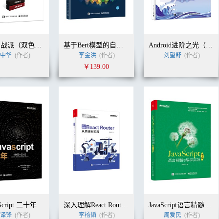
Flink实战派（双色版）
基于Bert模型的自然语言处理实战
Android进阶之光（第2版）
中华
(作者)
李金洪
(作者)
刘望舒
(作者)
￥139.00
aScript 二十年
深入理解React Router：从原理到实践
JavaScript语言精髓与编程实践（第3版）
译锋
(作者)
李杨韬
(作者)
周爱民
(作者)