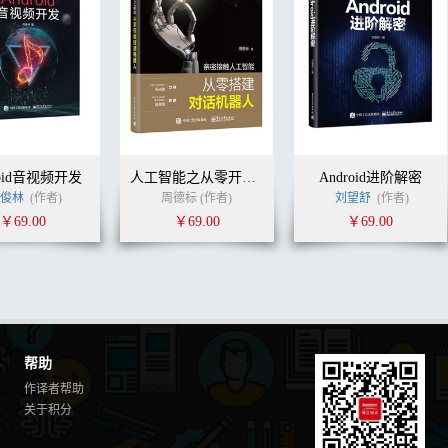
roid音视频开发
人工智能之从零开始搭建一个对话机器人系统
Android进阶解密
俊林
(作者)
周德标 (作者)
刘望舒
(作者)
￥69.00
￥69.00
￥69.00
帮助
作译者帮助
关于积分