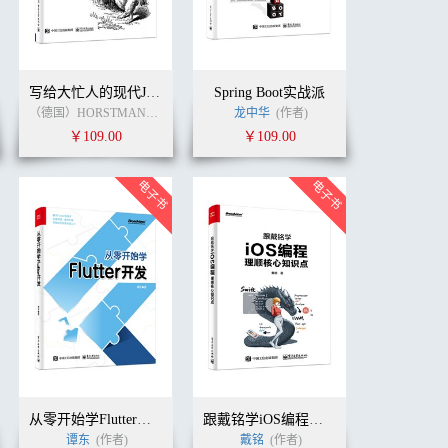
写给大忙人的现代JavaScript
Spring Boot实战派
（德国）HORSTMANN, CAY S. (作者)
龙中华
浙江阿里巴巴聚橙技术发展有限公司
(作者)
(
￥109.00
￥109.00
从零开始学Flutter开发
跟戴铭学iOS编程：理顺核心知识点
谭东
(作者)
戴铭
(作者)