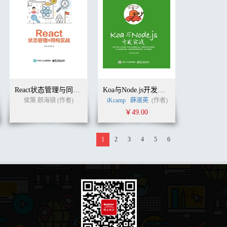
React状态管理与同构实战
Koa与Node.js开发实战
侯策 颜海镜 (作者)
iKcamp
薛淑英
(作者)
￥49.00
1
2
3
4
5
6