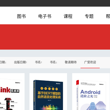
图书
电子书
课程
专题
日期↓
出版日期↑
书名↑
书名↓
敬请期待
广受欢迎