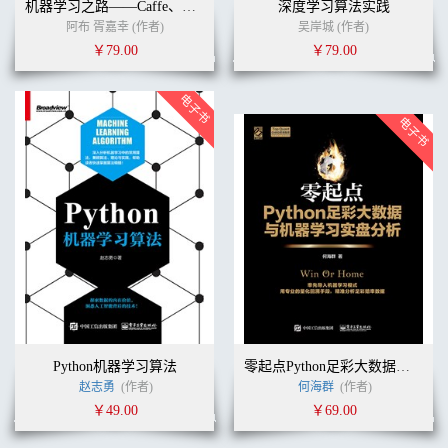
机器学习之路——Caffe、Keras、scikit-learn实战
深度学习算法实践
阿布 胥嘉幸 (作者)
吴岸城 (作者)
￥79.00
￥79.00
Python机器学习算法
零起点Python足彩大数据与机器学习实盘分析
赵志勇
(作者)
何海群
(作者)
￥49.00
￥69.00