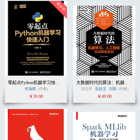
零起点Python机器学习快速入门
大数据时代的算法：机器学习、人工智能及其典型实例
何海群
(作者)
刘凡平
张启玉
刘刚
(作者)
￥39.00
￥49.00