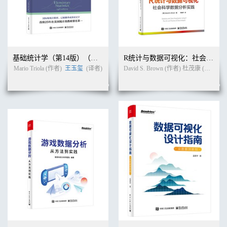
进行排序 52
3.6 数据的聚合 52
3.6.1 level参数：指定列聚合
数据 52
3.6.2 groupby()函数：分组聚合 53
3.6.3 agg()函数：自定义聚合 54
基础统计学（第14版）（双色）
R统计与数据可视化：社会科学数据分析实践（全彩）
3.7 数据的透视 55
Mario Triola (作者)
王玉玺
(译者)
David S. Brown (作者) 杜茂康 (译者)
3.7.1 pivot_table()函数：
数据透视 55
3.7.2 crosstab()函数：数据交叉 58
3.8 数据的合并 59
3.8.1 merge()函数：横向合并 59
3.8.2 concat()函数：纵向合并 62
3.9 工作表合并与拆分 63
3.9.1 单个工作簿多个
工作表合并 63
3.9.2 多个工作簿单个
工作表合并 65
3.9.3 工作表按某一列拆分数据 66
3.10 上机实践题 67
第2篇 Excel数据自动化处理篇
第4章 利用Python进行数据处理 69