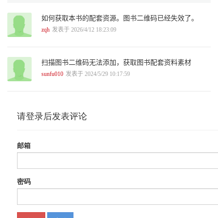
2.1.5 集合（Set） 16
2.1.6 字典（Dictionary） 18
如何获取本书的配套资源。图书二维码已经失效了。
2.2 Python基础语法 20
2.2.1 基础语法：行与缩进 20
zqh
发表于 2026/4/12 18:23:09
2.2.2 条件语句：if及if嵌套 21
2.2.3 循环语句：while与for 22
2.2.4 格式化：format()函数 25
扫描图书二维码无法添加，获取图书配套资料素材
2.3 Python常用高阶函数 26
sunfu010
发表于 2024/5/29 10:17:59
2.3.1 map()函数：数组迭代 27
2.3.2 reduce()函数：序列累积 28
2.3.3 filter()函数：数值过滤 28
2.3.4 sorted()函数：列表排序 29
2.4 Python编程技巧 30
2.4.1 Tab键自动补全程序 30
2.4.2 多个变量的数值交换 31
2.4.3 列表解析式筛选元素 32
2.4.4 遍历函数 33
2.4.5 split()函数：序列解包 34
2.5 上机实践题 35
第3章 利用Python进行数据准备 36
3.1 数据的读取 37
3.1.1 读取本地离线数据 37
3.1.2 读取Web在线数据 39