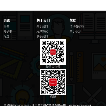
5.1 Python描述性分析 86
5.1.1 平均数及案例 87
5.1.2 中位数及案例 89
5.1.3 方差及案例 89
页面
关于我们
帮助
5.1.4 标准差及案例 90
5.1.5 百分位数及案例 91
图书
关于我们
作译者帮助
5.1.6 变异系数及案例 92
电子书
用户协议
关于积分
5.1.7 偏度及案例 93
专题
联系我们
5.1.8 峰度及案例 93
5.2 Python相关分析 94
5.2.1 皮尔逊相关系数 95
5.2.2 斯皮尔曼相关系数 96
5.2.3 肯德尔相关系数 97
5.3 Python线性回归分析 99
微信公众号
5.3.1 线性回归模型简介 100
5.3.2 线性回归模型建模 102
5.3.3 线性回归模型案例 103
5.4 上机实践题 107
第6章 利用Python进行数据可视化 108
6.1 绘制对比型图表及案例 109
6.1.1 绘制条形图 109
微博
6.1.2 绘制气泡图 110
版权所有©1998-2016
·
北京博文视点资讯有限公司
·
All Rights Reserved