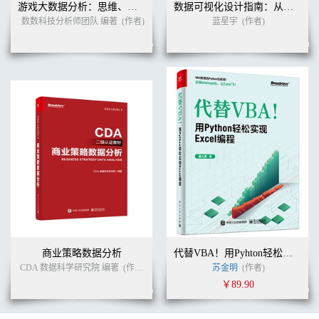
游戏大数据分析：思维、方法与实践
数据可视化设计指南：从数据到新知
4.1 重复值的处理 70
数数科技分析师团队 编著
(作者)
蓝星宇
(作者)
4.1.1 Excel重复值的处理 70
4.1.2 Python重复值的检测 70
4.1.3 Python重复值的处理 71
4.2 缺失值的处理 73
4.2.1 Excel缺失值的处理 73
4.2.2 Python缺失值的检测 73
4.2.3 Python缺失值的处理 74
4.3 异常值的处理 77
4.3.1 Excel异常值的处理 77
4.3.2 Python异常值的检测 77
4.3.3 使用replace()函数处理
异常值 78
4.4 Python处理金融数据案例实战 80
4.4.1 读取上证指数股票数据 80
4.4.2 提取2020年8月数据 81
商业策略数据分析
代替VBA！用Pyhton轻松实现Excel编程
4.4.3 填充非交易日缺失数据 82
CDA 数据科学研究院 编著
(作者)
苏金明
(作者)
4.4.4 使用diff()函数计算
数据偏移 83
￥89.90
4.5 上机实践题 84
第5章 利用Python进行数据分析 85