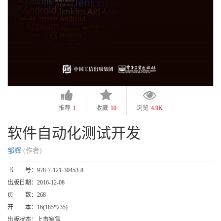
推荐
1
收藏
10
浏览
4.9K
软件自动化测试开发
邹辉
(作者)
书 号：
978-7-121-30453-8
出版日期：
2016-12-08
页 数：
268
开 本：
16(185*235)
出版状态：
上市销售