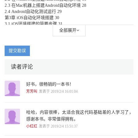
2.3 在Mac机器上搭建Android自动化环境 28
2.4 Android自动化测试运行 29
第3章 iOS自动化环境搭建 30
3.1 iOS环境搭建的简要步骤 31
3.2 iOS自动化环境搭建的详细步骤 31
全部展开
3.3 iOS自动化测试运行 38
3.4 iOS的App自动化测试demo演示视频 38
第4章 App自动化测试源代码 39
提交勘误
4.1 基于Java的App自动化源代码解析 40
4.2 源代码结合Ant持续集成到Jenkins 71
读者评论
4.3 Android和iOS自动化测试结果展示 73
第5章 API接口自动化测试方案 75
5.1 概述 76
好书，很畅销的一本书！
5.2 所用技术点 78
5.3 主要功能 78
芳芳叫
发表于 2019/2/4 16:01:04
5.4 测试计划 79
第6章 API接口自动化环境搭建 80
6.1 Python环境准备 81
哈哈，内容很棒，太适合我这代码基础差的人学习了，
6.2 Zentao（禅道）项目管理工具 83
感谢本书。非常值得拥有。
6.3 MySQL数据库 84
小红红
发表于 2019/2/4 15:51:37
6.4 Fiddler接口抓包工具 86
6.5 Postman接口测试工具 93