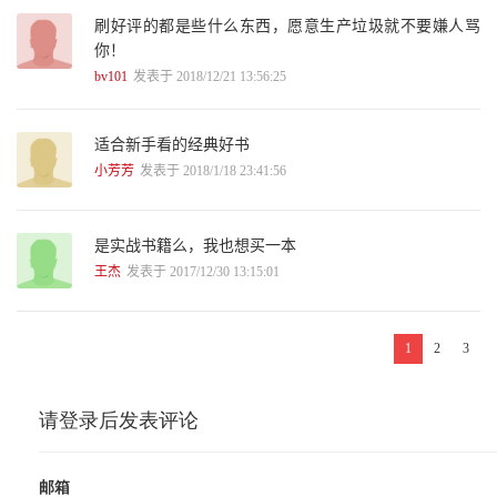
第7章 API接口自动化源代码 96
刷好评的都是些什么东西，愿意生产垃圾就不要嫌人骂
7.1 基于Python的接口自动化脚本解析 97
你！
7.2 Python接口测试数据展示 147
7.3 脚本持续集成到Jenkins 151
bv101
发表于 2018/12/21 13:56:25
7.4 接口自动化测试报告 151
第8章 Selenium的Web自动化测试 154
8.1 Selenium自动化测试准备 155
适合新手看的经典好书
8.2 Selenium自动化源码解析 156
小芳芳
发表于 2018/1/18 23:41:56
8.3 持续集成到Jenkins 173
8.4 Web自动化测试结果展示 175
第9章 JMeter接口测试和性能测试 177
是实战书籍么，我也想买一本
9.1 安装和介绍 178
王杰
发表于 2017/12/30 13:15:01
9.2 Jmeter接口测试示例 190
9.3 结合Ant持续集成到Jenkins 196
9.4 接口测试结果 199
9.5 JMeter性能测试示例 200
1
2
3