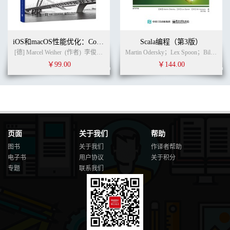
iOS和macOS性能优化：Cocoa、Cocoa Touch、Objective-C和Swift
Scala编程（第3版）
[德] Marcel Weiher
(作者)
李俊阳 马超 程伟 孙莹 译
(译者)
Martin Odersky；Lex Spoon；Bill Venners (作者)
￥99.00
￥144.00
页面
关于我们
帮助
图书
关于我们
作译者帮助
电子书
用户协议
关于积分
专题
联系我们