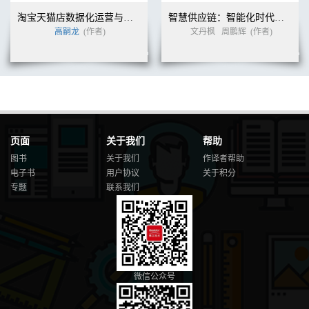
5.4 无线端店铺视觉设计要点
淘宝天猫店数据化运营与实操
智慧供应链：智能化时代的供应链管理与变革
.................................................................................. 76
高嗣龙
(作者)
文丹枫
周鹏辉
(作者)
5.5 1688 平台视频设计及运用
................................................................................. 78
5.5.1 店铺视频
................................................................................................. 78
5.5.2 主图小视频
............................................................................................. 80
第6 章 广开门路：1688 横向市场及其玩法
页面
关于我们
帮助
................................................................. 81
图书
关于我们
作译者帮助
6.1 商品营销（伙拼、天天特卖、疯狂店促、尖货试销）
电子书
用户协议
关于积分
.................................. 82
专题
联系我们
6.1.1 商品营销的类型
..................................................................................... 82
6.1.2 伙拼报名路径
......................................................................................... 82
6.1.3 伙拼的报名流程
..................................................................................... 83
6.1.4 报名注意事项
微信公众号
......................................................................................... 83
6.1.5 违规处理