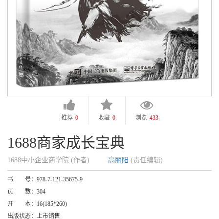
推荐
0
收藏
0
浏览
433
1688商家成长宝典
1688中小企业商学院 (作者)
高丽阳
(责任编辑)
书 号：
978-7-121-35675-9
页 数：
304
开 本：
16(185*260)
出版状态：
上市销售