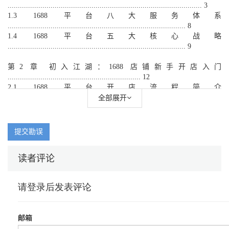
............................................................................................... 3
1.3 1688 平台八大服务体系
....................................................................................... 8
1.4 1688 平台五大核心战略
....................................................................................... 9
第2 章 初入江湖：1688 店铺新手开店入门
................................................................. 12
2.1 1688 平台开店流程简介
..................................................................................... 13
全部展开
2.1.1 开店资料准备
......................................................................................... 13
2.1.2 认证
提交勘误
.........................................................................................................
14
读者评论
2.1.3 支付宝申请
............................................................................................. 15
2.1.4 七星产品发布
......................................................................................... 17
2.2 新开店铺选品原则和市场分析
.......................................................................... 21
2.2.1 同类产品分析