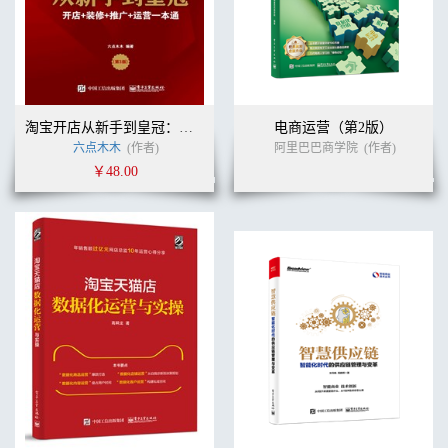
4.2.1 客户类型的选择
..................................................................................... 56
4.2.2 客户画像
................................................................................................. 58
4.3 竞品分析
............................................................................................................
59
淘宝开店从新手到皇冠：开店+装修+推广+运营一本通（第3版）
电商运营（第2版）
4.3.1 如何找对竞品
六点木木
(作者)
阿里巴巴商学院
(作者)
......................................................................................... 59
￥48.00
4.3.2 竞品分析指标及方法
............................................................................. 61
4.4 选品策略
............................................................................................................
64
第5 章 眼见为实：1688 店铺视觉打造之路
................................................................. 65
5.1 店铺视觉设计的重要性
...................................................................................... 66
5.2 结合店铺定位做视觉设计
.................................................................................. 66
5.3 PC 端店铺视觉设计要点
.................................................................................... 67