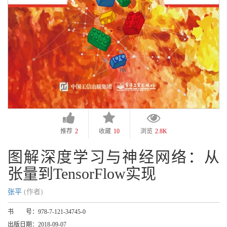
推荐
2
收藏
10
浏览
2.8K
图解深度学习与神经网络：从
张量到TensorFlow实现
张平
(作者)
书 号：
978-7-121-34745-0
出版日期：
2018-09-07