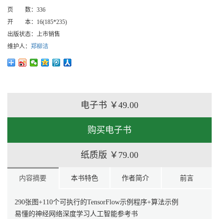
页 数：
336
开 本：
16(185*235)
出版状态：
上市销售
维护人：
郑柳洁
电子书
￥49.00
购买电子书
纸质版
￥79.00
内容摘要
本书特色
作者简介
前言
290张图+110个可执行的TensorFlow示例程序+算法示例
易懂的神经网络深度学习人工智能参考书