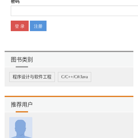
6.1 初探RxJava并发编程 197
6.2 subscribeOn操作 211
6.3 observeOn操作 216
6.4 unsubscribeOn操作 220
6.5 调度器Scheduler 226
6.5.1 Schedulers.newThread方式 227
6.5.2 Schedulers.io方式 227
6.5.3 Schedulers.computation方式 228
6.5.4 Schedulers.from(Executor executor)自定义方式 228
图书类别
6.6 小结 230
第7章 Flowable与背压 231
7.1 回顾背压 231
程序设计与软件工程
C/C++/C#/Java
7.2 引入Flowable 233
7.3 探索Flowable.create 234
7.3.1 BackpressureStrategy.BUFFER策略 239
7.3.2 BackpressureStrategy.LATEST策略 246
7.3.3 BackpressureStrategy.DROP策略 249
推荐用户
7.4 将一个Observable转化为一个Flowable 251
7.5 通过onBackpressureXXX操作来实现背压策略 252
7.5.1 onBackPressureBuffer操作 255
7.5.2 onBackpressureLatest与onBackpressureDrop操作 256
7.6 Flowable.generate操作 257