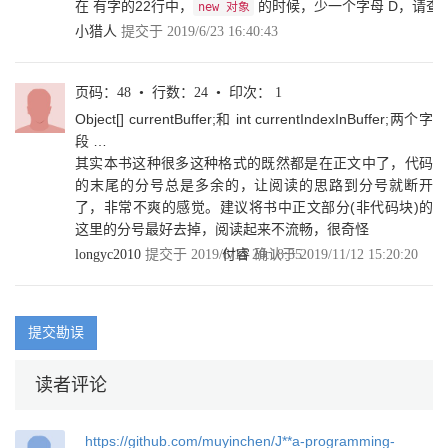
在 有字的22行中，
的时候，少一个字母 D，请查
new 对象
2.2.4 各式各样的Observable 40
小猎人
提交于 2019/6/23 16:40:43
2.2.5 Observable.cache 43
2.2.6 无限流 49
2.2.7 在Observable内处理错误 54
2.2.8 定时控制Observable发送数据 56
页码：48 • 行数：24 • 印次： 1
2.2.9 Disposable延伸 59
Object[] currentBuffer;和 int currentIndexInBuffer;两个字
2.2.10 ConnectableObservable解读 67
段 …
2.2.11 Observable中的publish.refCount解读 76
其实本书这种很多这种格式的既然都是在正文中了，代码
2.2.12 RxJava中的Subject解读 79
的末尾的分号总是多余的，让阅读的思路到分号就断开
2.3 小结 89
了，非常不爽的感觉。建议将书中正文部分(非代码块)的
第3章 RxJava 2中的操作 90
这里的分号最好去掉，阅读起来不流畅，很奇怪
3.1 核心操作 90
3.1.1 使用filter进行条件过滤 90
longyc2010
提交于 2019/8/11 20:18:35
付睿
确认于 2019/11/12 15:20:20
3.1.2 使用map进行元素转换 96
3.1.3 使用flatMap进行扁平化转换 98
3.1.4 使用scan累加器 112
3.1.5 使用groupBy进行分组 114
提交勘误
3.2 多个Observable的合并操作 122
3.2.1 使用merge对Observable进行合并 122
读者评论
3.2.2 使用zip方法进行合并 124
3.2.3 combineLatest操作 135
3.2.4 withLatestFrom操作 141
https://github.com/muyinchen/J**a-programming-