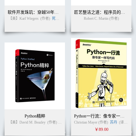
软件开发珠玑：穿越50年软件往事的60条戒律
匠艺整洁之道：程序员的职业修养（英文版）
【美】Karl Wiegers
(作者)
死月
(译者)
Robert C. Martin (作者)
Python精粹
Python一行流：像专家一样写代码
【美】David M. Beazley
(作者)
卢俊祥
(译者)
Christian Mayer (作者)
苏丹
(译者)
￥89.00