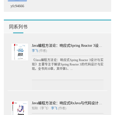
7.7 小结 262
yfc94666
第8章 Flowable实战 263
8.1 使用Flowable封装JDBC 263
8.1.1 封装部分查询逻辑 263
8.1.2 封装update逻辑 265
同系列书
8.2 结合Spring Web应用使用Flowable 268
8.2.1 接口数据的获取 269
8.2.2 响应式服务的源设计 271
8.3 单元测试 274
Java编程方法论：响应式Spring Reactor 3设计与实现
8.3.1 使用Mock Service Server进行测试 274
李飞
(作者)
8.3.2 使用@Mock来进行一些服务测试 277
8.4 controller层的实现逻辑改造 279
《Java编程方法论：响应式Spring Reactor 3设计与实
8.5 小结 282
现》主要专注于解读Spring Reactor 3的代码设计与实
现。全书共10章，其中第1、...
Java编程方法论：响应式RxJava与代码设计实战
知秋（李飞）
李飞
(作者)