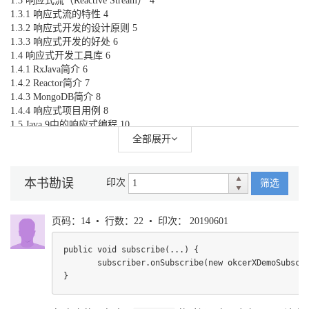
1.3 响应式流（Reactive Stream） 4
1.3.1 响应式流的特性 4
1.3.2 响应式开发的设计原则 5
1.3.3 响应式开发的好处 6
1.4 响应式开发工具库 6
1.4.1 RxJava简介 6
1.4.2 Reactor简介 7
1.4.3 MongoDB简介 8
1.4.4 响应式项目用例 8
1.5 Java 9中的响应式编程 10
1.5.1 响应式编程接口 10
全部展开
1.5.2 Java 9响应式编程入门Demo 12
1.5.3 SubmissionPublisher类的源码解读 18
1.5.4 响应式编程整合Spring实战案例 23
本书勘误
印次
筛选
1.6 小结 29
第2章 在RxJava中创建Observable 30
2.1 响应式编程所涉及的设计模式 30
页码：14 • 行数：22 • 印次： 20190601
2.1.1 观察者模式 30
2.1.2 迭代器模式 30
public void subscribe(...) {

2.2 解读reactivex.Observable 31
       subscriber.onSubscribe(new okcerXDemoSubscri
2.2.1 从Flow.Publisher到Observable 33
2.2.2 subscribe的二三事 33
2.2.3 create方法的设计思想 36