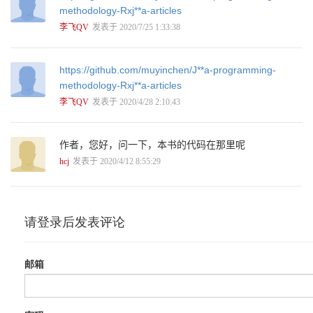
3.2.5 amb操作 142
methodology-Rxj**a-articles
3.3 高级操作 143
李飞QV
发表于 2020/7/25 1:33:38
3.3.1 再谈累加器scan 143
3.3.2 聚合操作reduce 144
3.3.3 收集操作collect 146
https://github.com/muyinchen/J**a-programming-
3.3.4 使用distinct去重 148
methodology-Rxj**a-articles
3.3.5 使用distinctUntilChanged过滤重复数据 152
3.3.6 其他操作 152
李飞QV
发表于 2020/4/28 2:10:43
3.3.7 自定义操作 153
3.4 小结 159
第4章 对RxJava 2的设计探索 160
作者，您好，问一下，本书的代码在那里呢
4.1 源的创建设计思路 160
hcj
发表于 2020/4/12 8:55:29
4.2 中间操作的转承 162
4.3 小结 166
第5章 Observable实战 167
5.1 初版架子实现 167
5.1.1 DAO层面的处理工作 167
5.1.2 控制层的响应式实现 172
5.2 基于架子实现一个汇率查询的服务 175
5.3 rxjava-web-spring-boot-starter的抽取设计 179
5.4 ObservableSseEmitter的设计实现 188
5.5 小结 196
第6章 RxJava 2中的多线程操作 197