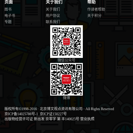
页面
关于我们
帮助
图书
关于我们
作译者帮助
电子书
用户协议
关于积分
专题
联系我们
微信公众号
微博
版权所有©1998-2016
·
北京博文视点资讯有限公司
·
All Rights Reserved
京ICP备14025786号-1
京ICP证150227号
出版物经营许可证 新出发 京零字 第 丰140025号
营业执照