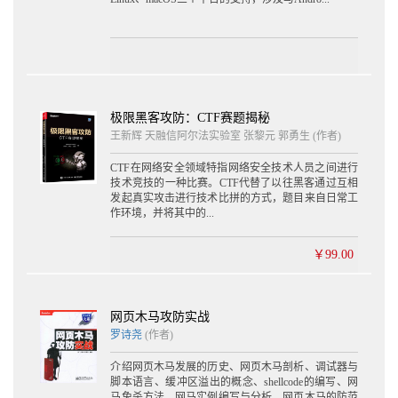
4.6.3 CERT.SF 130
4.7 ODEX 132
4.7.1 生成ODEX文件 132
4.7.2 ODEX文件格式 132
4.7.3 将ODEX文件转换成DEX文件 136
4.8 OAT 137
4.8.1 ART虚拟机 137
极限黑客攻防：CTF赛题揭秘
4.8.2 生成OAT文件 137
王新辉 天融信阿尔法实验室 张黎元 郭勇生 (作者)
4.8.3 OAT文件格式 138
4.8.4 将OAT文件转换成DEX文件 141
CTF在网络安全领域特指网络安全技术人员之间进行
4.9 本章小结 143
技术竞技的一种比赛。CTF代替了以往黑客通过互相
发起真实攻击进行技术比拼的方式，题目来自日常工
第5章 静态分析Android程序
作环境，并将其中的...
5.1 静态分析简介 145
￥99.00
5.2 阅读smali代码 145
5.2.1 smali文件结构 145
5.2.2 循环语句 148
网页木马攻防实战
5.2.3 switch分支语句 153
罗诗尧
(作者)
5.2.4 try/catch语句 158
5.3 阅读Java代码 163
介绍网页木马发展的历史、网页木马剖析、调试器与
5.3.1 将DEX文件转换成jar包 163
脚本语言、缓冲区溢出的概念、shellcode的编写、网
5.3.2 jar分析工具 163
马免杀方法、网马实例编写与分析、网页木马的防范