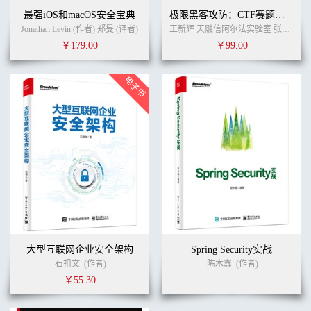
7.4.2 汇编指令 221
最强iOS和macOS安全宝典
极限黑客攻防：CTF赛题揭秘
7.4.3 寄存器 223
Jonathan Levin (作者) 郑旻 (译者)
王新辉 天融信阿尔法实验室 张黎元 郭勇生 (作者)
7.4.4 处理器寻址方式 224
￥179.00
￥99.00
7.4.5 子程序参数传递 227
7.5 ARM汇编指令集 230
7.5.1 ARM指令集分类 230
7.5.2 ARM指令编码 231
7.5.3 ARM指令格式解析 233
7.5.4 常见ARM指令 234
7.6 Thumb汇编指令集 240
7.6.1 16位Thumb指令编码 240
7.6.2 16位Thumb指令格式解析 241
7.6.3 32位Thumb指令编码 242
7.6.4 32位Thumb指令格式解析 244
7.7 AArch64汇编指令集 246
7.7.1 AArch64指令编码 246
7.7.2 AArch64指令格式解析 247
7.8 本章小结 250
大型互联网企业安全架构
Spring Security实战
石祖文
(作者)
陈木鑫
(作者)
第8章 Android原生程序开发与逆向分析
￥55.30
8.1 原生程序开发 251
8.1.1 原生程序工程 252