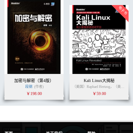
8.1.2 STL的选择 253
8.1.3 JNI接口 254
8.1.4 编译选项与配置 256
8.2 原生程序移植 256
8.2.1 ADT项目的移植 257
8.2.2 UNIX开源项目的移植 258
8.2.3 CMake项目的移植 262
8.2.4 其他类型项目的移植 264
8.3 原生程序入口函数 264
8.3.1 原生程序入口函数 264
8.3.2 so入口函数 269
8.4 原生程序文件格式 271
8.4.1 原生程序的文件类型 271
8.4.2 AArch64 ELF文件格式 274
加密与解密（第4版）
Kali Linux大揭秘
8.4.3 Program Header Table 278
段钢
(作者)
（美国）Raphael Hertzog，（美国）Jim O'Gorman (作者)
8.4.4 Section Header Table 281
￥198.00
￥59.00
8.4.5 .dynamic节区 283
8.4.6 字符串表 285
8.4.7 符号表 286
8.4.8 got表与plt表 287
8.4.9 地址重定位表 291
8.5 原生程序逆向分析工具 295