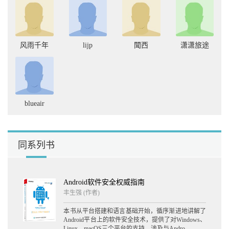
4.1 库文件 74
4.1.1 jar包 74
4.1.2 aar包 75
4.2 APK 78
风雨千年
lijp
聞西
潇潇旅途
4.2.1 APK文件结构 78
4.2.2 APK文件的生成流程 79
4.2.3 APK的安装流程 84
4.3 classes.dex 90
4.3.1 DEX文件结构 90
4.3.2 DEX文件的验证与优化过程 104
blueair
4.3.3 DEX文件的修改 108
4.3.4 MultiDex 111
4.4 AndroidManifest.xml 113
4.4.1 AndroidManifest.xml文件的格式 113
同系列书
4.4.2 AXML文件格式 114
4.4.3 AXML文件的修改 121
4.5 resources.arsc 121
4.5.1 ARSC文件格式 122
Android软件安全权威指南
4.5.2 ARSC文件的修改 128
丰生强
(作者)
4.6 META-INF目录 128
4.6.1 CERT.RSA 128
本书从平台搭建和语言基础开始，循序渐进地讲解了
4.6.2 MANIFEST.MF 129
Android平台上的软件安全技术，提供了对Windows、
Linux、macOS三个平台的支持，涉及与Andro...