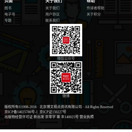
8.5.1 NDK Toolchain 295
页面
关于我们
帮助
8.5.2 IDA Pro 297
图书
关于我们
作译者帮助
8.5.3 Hopper 301
电子书
用户协议
关于积分
8.6 原生C程序逆向分析 302
专题
联系我们
8.6.1 编译原生C程序 303
8.6.2 for循环分支结构 305
8.6.3 while循环分支结构 309
8.6.4 if……else分支结构 312
8.6.5 switch循环分支结构 316
8.6.6 优化后的C程序 319
微信公众号
8.7 原生C++ 程序逆向分析 321
8.7.1 C++ STL的逆向分析 322
8.7.2 C++ 类的逆向分析 327
8.7.3 C++ 程序的RTTI 332
8.8 原生so动态库逆向分析 336
8.9 本章小结 337
微博
第9章 Android原生程序动态调试
9.1 gdb调试器 338
版权所有©1998-2016
·
北京博文视点资讯有限公司
·
All Rights Reserved
9.1.1 ndk-gdb脚本 338
京ICP备14025786号-1
京ICP证150227号
出版物经营许可证 新出发 京零字 第 丰140025号
营业执照
9.1.2 配置gdb调试器 339
9.1.3 gdb调试器的常用命令 340
9.1.4 使用gdb调试Android原生程序 342