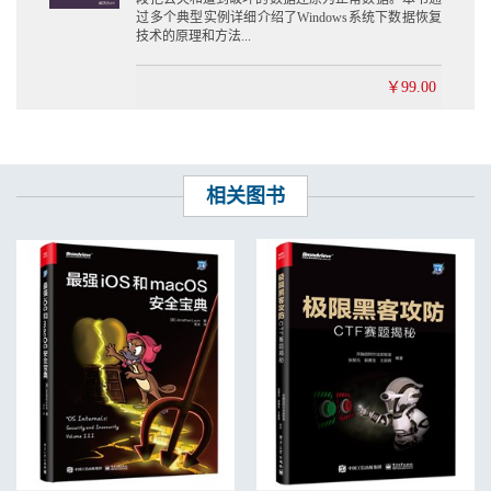
6.2.2 栈跟踪法 192
过多个典型实例详细介绍了Windows系统下数据恢复
6.2.3 Ｍethod Profiling 193
技术的原理和方法...
6.2.4 UI检查 196
6.3 使用JDB动态调试APK 198
￥99.00
6.4 使用JEB动态调试APK 200
6.5 使用IDA Pro动态调试APK 201
6.6 本章小结 203
第7章 ARM反汇编基础 204
相关图书
7.1 Android与ARM处理器 204
7.1.1 ARM处理器架构概述 204
7.1.2 Android支持的处理器架构 205
7.2 Android ARM EABI 206
7.2.1 armeabi 206
7.2.2 armeabi-v7a 207
7.2.3 arm64-v8a 208
7.3 ARM原生程序的生成过程 208
7.3.1 预处理 210
7.3.2 编译 211
7.3.3 汇编 215
7.3.4 链接 215
7.4 ARM汇编语言 216
7.4.1 ARM汇编程序结构 216