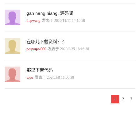
2.2 破解第一个Android程序 35
2.2.1 破解入手 35
gan neng niang, 源码呢
2.2.2 反编译APK文件 35
2.2.3 分析APK文件 36
impwang
发表于 2020/11/11 14:15:50
2.2.4 修改smali文件的代码 44
2.2.5 重新编译APK文件并签名 45
2.2.6 安装和测试 47
在哪儿下载资料？？
2.2.7 小结 48
poipoipoi000
发表于 2020/3/25 18:16:38
2.3 本章小结 48
第3章 Dalvik可执行格式与字节码规范
那里下带代码
3.1 Dalvik虚拟机 49
3.1.1 Dalvik虚拟机的特点 49
woo
发表于 2020/3/9 11:00:39
3.1.2 Dalvik虚拟机与Java虚拟机的区别 49
3.1.3 虚拟机的执行流程 54
3.1.4 虚拟机的执行方式 56
1
2
3
3.2 Dalvik语言基础 56
3.2.1 Dalvik指令格式 57
3.2.2 DEX反汇编工具 58
3.2.3 Dalvik寄存器 59
3.2.4 寄存器命名法 61
3.2.5 Dalvik字节码 61
3.3 Dalvik指令集 63