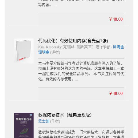
5.4 代码定位技巧 164
等内容。 ...
5.4.1 入口分析法 164
5.4.2 信息反馈法 165
￥48.00
5.4.3 特征函数法 165
5.5 使用JEB进行静态分析 165
5.5.1 安装JEB 165
5.5.2 JEB的静态分析功能 166
代码优化：有效使用内存(含光盘1张)
5.5.3 JEB的脚本化与插件 169
Kris Kaspersky(克瑞丝·凯斯宾革）著 (作者)
谭明金
谭明金
(译者)
5.6 使用IDA Pro进行静态分析 170
5.6.1 IDA Pro对Android的支持 170
本书主要介绍该书作者对计算机底层有深入的了解，
5.6.2 分析DEX文件 170
市面上没有很好的这方面的书籍。这本书将和上一本
5.6.3 定位关键代码 172
一起组成我们的安全精品系列。 本书关注代码的优
5.7 使用Androguard进行静态分析 174
化，有效的内存使用。...
5.7.1 安装Androguard 175
5.7.2 Androguard的使用方法 175
￥48.00
5.7.3 使用androlyze.py进行分析 179
5.8 本章小结 182
第6章 动态分析Android程序
数据恢复技术（经典重现版）
6.1 动态分析框架 183
戴士剑
(作者)
6.2 动态分析技巧 189
数据恢复技术逐渐成为一门常用技术，它通过各种手
6.2.1 代码注入法 189
段把丢失和遭到破坏的数据还原为正常数据。本书通