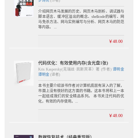
罗诗尧
(作者)
3.3.21 小结 94
3.4 十六进制工具 94
介绍网页木马发展的历史、网页木马剖析、调试器与
3.5 静态分析技术应用实例 97
脚本语言、缓冲区溢出的概念、shellcode的编写、网
马免杀方法、网马实例编写与分析、网页木马的防范
3.5.1 解密初步 97
等内容。 ...
3.5.2 逆向工程初步 99
解密篇
￥48.00
第4章 逆向分析技术 102
4.1 32位软件逆向技术 102
4.1.1 启动函数 102
代码优化：有效使用内存(含光盘1张)
4.1.2 函数 103
Kris Kaspersky(克瑞丝·凯斯宾革）著 (作者)
谭明金
4.1.3 数据结构 111
谭明金
(译者)
4.1.4 虚函数 115
4.1.5 控制语句 117
本书主要介绍该书作者对计算机底层有深入的了解，
4.1.6 循环语句 124
市面上没有很好的这方面的书籍。这本书将和上一本
一起组成我们的安全精品系列。 本书关注代码的优
4.1.7 数学运算符 125
化，有效的内存使用。...
4.1.8 文本字符串 128
4.1.9 指令修改技巧 130
4.2 64位软件逆向技术 131
￥48.00
4.2.1 寄存器 131
4.2.2 函数 132
4.2.3 数据结构 142
数据恢复技术（经典重现版）