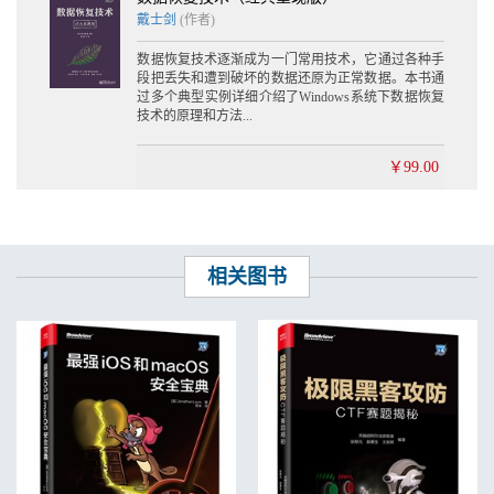
4.2.4 控制语句 145
戴士剑
(作者)
4.2.5 循环语句 154
4.2.6 数学运算符 158
数据恢复技术逐渐成为一门常用技术，它通过各种手
4.2.7 虚函数 169
段把丢失和遭到破坏的数据还原为正常数据。本书通
4.2.8 小结 193
过多个典型实例详细介绍了Windows系统下数据恢复
技术的原理和方法...
第5章 演示版保护技术 194
5.1 序列号保护方式 194
5.1.1 序列号保护机制 194
￥99.00
5.1.2 如何攻击序列号保护机制 195
5.1.3 字符串比较形式 197
5.1.4 制作注册机 198
5.2 警告窗口 203
5.3 时间限制 205
相关图书
5.3.1 计时器 205
5.3.2 时间限制 205
5.3.3 拆解时间限制保护 206
5.4 菜单功能限制 207
5.4.1 相关函数 207
5.4.2 拆解菜单限制保护 208
5.5 KeyFile保护 208
5.5.1 相关API函数 208
5.5.2 拆解KeyFile保护 209
5.6 网络验证 213