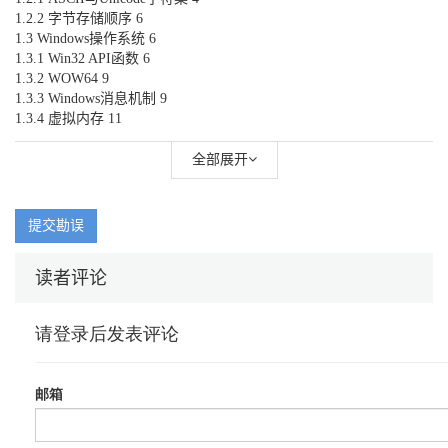
1.2.2 字节存储顺序 6
1.3 Windows操作系统 6
1.3.1 Win32 API函数 6
1.3.2 WOW64 9
1.3.3 Windows消息机制 9
1.3.4 虚拟内存 11
调试篇
全部展开
第2章 动态分析技术 14
2.1 OllyDbg调试器 14
2.1.1 OllyDbg的界面 14
提交勘误
2.1.2 OllyDbg的配置 15
2.1.3 基本操作 16
读者评论
2.1.4 常用断点 27
2.1.5 插件 35
2.1.6 Run trace 36
2.1.7 Hit trace 37
2.1.8 调试符号 37
2.1.9 加载程序 39
2.1.10 OllyDbg的常见问题 40
2.2 x64dbg调试器 42
2.3 MDebug调试器 44