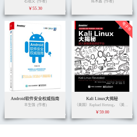
石祖文
(作者)
陈木鑫
(作者)
6.2.7 小结 259
￥55.30
6.3 公开密钥加密算法 259
6.3.1 RSA算法 260
6.3.2 ElGamal公钥算法 264
6.3.3 DSA数字签名算法 270
6.3.4 椭圆曲线密码编码学 272
6.3.5 SM2算法 279
6.4 其他算法 279
6.4.1 CRC32算法 279
6.4.2 Base64编码 280
6.5 常见的加密库接口及其识别 281
6.5.1 Miracl大数运算库 281
6.5.2 FGInt 283
6.5.3 其他加密算法库介绍 284
6.6 加密算法在软件保护中的应用 285
Android软件安全权威指南
Kali Linux大揭秘
系统篇
丰生强
(作者)
（美国）Raphael Hertzog，（美国）Jim O'Gorman (作者)
第7章 Windows内核基础 290
￥59.00
7.1 内核理论基础 290
7.1.1 权限级别 290
7.1.2 内存空间布局 291
7.1.3 Windows与内核启动过程 292