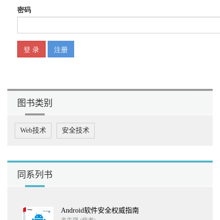
2.3.1 MDebug的界面 44
2.3.2 表达式 45
2.3.3 调试 45
2.3.4 断点 46
2.3.5 MDebug的其他功能 47
2.4 WinDbg调试器 47
2.4.1 WinDbg的安装与配置 47
2.4.2 调试过程 51
2.4.3 断点命令 51
2.4.4 栈窗口 53
图书类别
2.4.5 内存命令 55
2.4.6 脚本 56
2.4.7 调试功能扩展 58
Web技术
安全技术
2.4.8 小结 59
第3章 静态分析技术 60
3.1 文件类型分析 60
3.2 反汇编引擎 61
3.2.1 OllyDbg的ODDisasm 61
同系列书
3.2.2 BeaEngine 61
3.2.3 Udis86 61
3.2.4 Capstone 62
Android软件安全权威指南
3.2.5 AsmJit 63