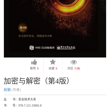
推荐
0
收藏
6
浏览
5.0K
加密与解密（第4版）
段钢
(作者)
丛 书：
安全技术大系
书 号：
978-7-121-33692-8