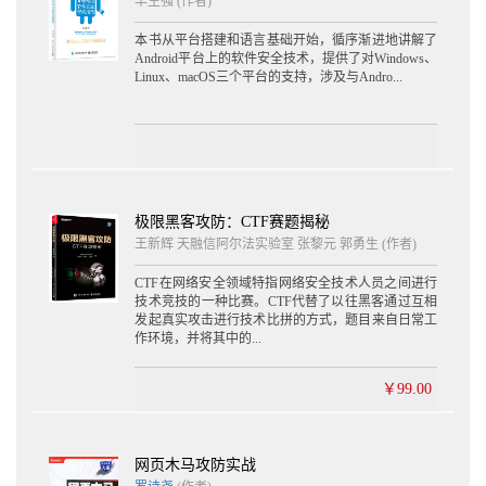
丰生强
(作者)
3.2.6 Keystone 64
3.2.7 小结 64
本书从平台搭建和语言基础开始，循序渐进地讲解了
3.3 静态反汇编 65
Android平台上的软件安全技术，提供了对Windows、
3.3.1 IDA Pro简介 65
Linux、macOS三个平台的支持，涉及与Andro...
3.3.2 IDA的配置 66
3.3.3 IDA主窗口 68
3.3.4 交叉参考 69
3.3.5 参考重命名 70
3.3.6 标签的用法 71
3.3.7 格式化指令操作数 71
3.3.8 函数的操作 72
极限黑客攻防：CTF赛题揭秘
3.3.9 代码和数据转换 72
王新辉 天融信阿尔法实验室 张黎元 郭勇生 (作者)
3.3.10 字符串 73
CTF在网络安全领域特指网络安全技术人员之间进行
3.3.11 数组 74
技术竞技的一种比赛。CTF代替了以往黑客通过互相
3.3.12 结构体 75
发起真实攻击进行技术比拼的方式，题目来自日常工
3.3.13 枚举类型 79
作环境，并将其中的...
3.3.14 变量 80
3.3.15 FLIRT 81
￥99.00
3.3.16 IDC脚本 82
3.3.17 插件 86
3.3.18 IDA调试器 87
3.3.19 远程调试 90
网页木马攻防实战
3.3.20 其他功能 93