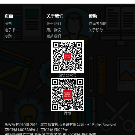
7.1.4 Windows R3与R0通信 294
7.1.5 内核函数 296
7.1.6 内核驱动模块 297
页面
关于我们
帮助
7.2 内核重要数据结构 298
图书
关于我们
作译者帮助
7.2.1 内核对象 298
电子书
用户协议
关于积分
7.2.2 SSDT 300
专题
联系我们
7.2.3 TEB 302
7.2.4 PEB 304
7.3 内核调试基础 306
7.3.1 使用WinDbg搭建双机调试环境 306
7.3.2 加载内核驱动并设置符号表 308
7.3.3 SSDT与Shadow SSDT的查看 311
第8章 Windows下的异常处理 313
微信公众号
8.1 异常处理的基本概念 313
8.1.1 异常列表 313
8.1.2 异常处理的基本过程 314
8.2 SEH的概念及基本知识 319
8.2.1 SEH的相关数据结构 319
8.2.2 SEH处理程序的安装和卸载 320
微博
8.2.3 SEH实例跟踪 321
8.3 SEH异常处理程序原理及设计 325
版权所有©1998-2016
·
北京博文视点资讯有限公司
·
All Rights Reserved
8.3.1 异常分发的详细过程 325
京ICP备14025786号-1
京ICP证150227号
8.3.2 线程异常处理 330