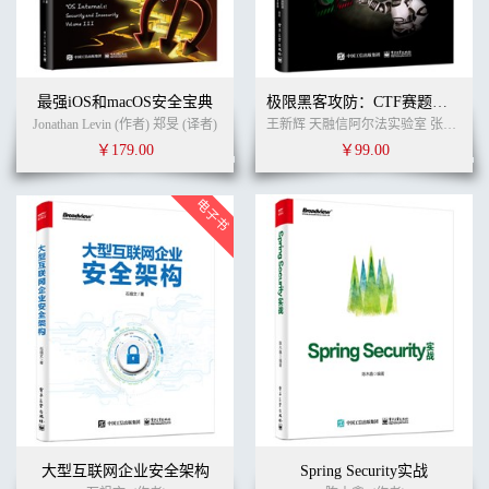
5.6.1 相关函数 214
5.6.2 破解网络验证的一般思路 214
5.7 光盘检测 219
5.7.1 相关函数 219
最强iOS和macOS安全宝典
极限黑客攻防：CTF赛题揭秘
5.7.2 拆解光盘保护 220
Jonathan Levin (作者) 郑旻 (译者)
王新辉 天融信阿尔法实验室 张黎元 郭勇生 (作者)
5.8 只运行1个实例 221
￥179.00
￥99.00
5.8.1 实现方法 221
5.8.2 实例 222
5.9 常用断点设置技巧 222
第6章 加密算法 223
6.1 单向散列算法 223
6.1.1 MD5算法 223
6.1.2 SHA算法 227
6.1.3 SM3密码杂凑算法 231
6.1.4 小结 231
6.2 对称加密算法 231
6.2.1 RC4流密码 231
6.2.2 TEA算法 233
6.2.3 IDEA算法 236
6.2.4 BlowFish算法 243
6.2.5 AES算法 246
大型互联网企业安全架构
Spring Security实战
6.2.6 SM4分组密码算法 259