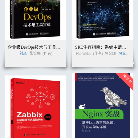
2.3.1 命令模式
............................................................................................32
2.3.2 消息传输模式
....................................................................................33
2.3.3 优先级队列模式
................................................................................35
2.3.4 扇出模式
............................................................................................36
企业级DevOps技术与工具实战
SRE生存指南：系统中断响应与正常运行时间最大化
2.3.5 管道和过滤器模式
刘淼
张笑梅
(作者)
Nat Welch
(作者)
冯文辉
冯文辉
(译
............................................................................37
2.4 本章小结
........................................................................................................38
3 ..建立无服务器应用程序
...................................................................................... 39
3.1 24 小时视频
...................................................................................................40
3.1.1 总体需求
............................................................................................41
3.1.2 Amazon Web Services（AWS）
.........................................................42
3.1.3 创建第一个 Lambda 函数
.................................................................44
3.1.4 命名你的 Lambda