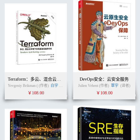
2.1.4 遗留 API 代理
....................................................................................19
2.1.5 计划服务
............................................................................................19
2.1.6 机器人（Bot）和技能（Skill）
.........................................................20
2.2 架构
..........................................................................................................
2.2.1 计算即后端
........................................................................................20
2.2.2 遗留 API 代理
....................................................................................25
2.2.3 混合
Terraform：多云、混合云环境下实现基础设施即代码（第2版）
DevOps安全：云安全服务
....................................................................................................26
Yevgeniy Brikman ( (作者)
白宇
(译者)
Julien Vehent (作者)
覃宇
(译者)
2.2.4 GraphQL
￥108.00
￥108.00
.............................................................................................28
2.2.5 计算即胶水
........................................................................................29
2.2.6 实时处理
............................................................................................31
2.3 模式
..........................................................................................................