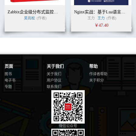
..............................................................................46
3.1.5 本地测试
Zabbix企业级分布式监控系统（第2版）
Nginx实战：基于Lua语言的配置、开发与架构详解
............................................................................................47
吴兆松
(作者)
王力
王力
(作者)
3.1.6 部署到
￥47.40
AWS.......................................................................................48
3.1.7 连接 S3 和 Lambda
............................................................................50
3.1.8 在 AWS 中测
试..................................................................................51
3.1.9 观察日志
............................................................................................53
页面
关于我们
帮助
3.2 配置 Simple Notification Service
图书
关于我们
作译者帮助
...................................................................54
电子书
用户协议
关于积分
3.2.1 连接 SNS 和
专题
联系我们
S3..................................................................................55
3.2.2 从 SNS 接收电子邮件
.......................................................................58
3.2.3 测试 SNS
............................................................................................58
3.3 设置视频权限
................................................................................................58
微信公众号
3.3.1 创建第二个函数