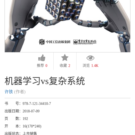
推荐
0
收藏
2
浏览
1.4K
机器学习vs复杂系统
许铁
(作者)
书 号：
978-7-121-34410-7
出版日期：
2018-07-09
页 数：
192
开 本：
16(170*240)
出版状态：
上市销售