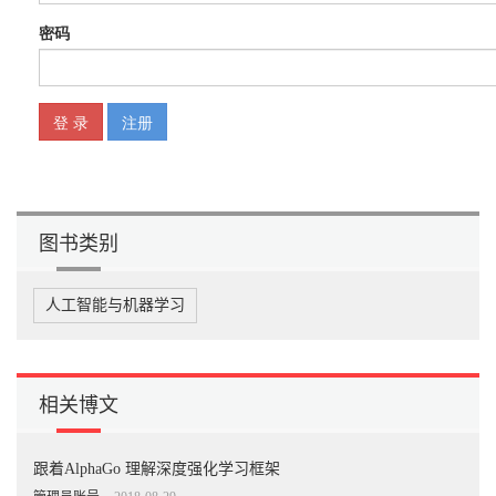
................................................ 80
13 时间序列与RNN
...................................................................................... 91
14 会遗忘的神经网络（阅读难度3星）
................................................. 96
15 跟着AlphaGo 理解深度强化学习框架（阅读难度3星） ...............
100
16 从阿尔法元看强化学习的更广阔潜力
.................................................. 107
第四部分 宇宙间最复杂的就是我们的大脑
图书类别
17 深层视觉信息的编码机制（阅读难度1星）
........................................... 114
18 大脑的自由能假说——兼论认知科学与机器学习（阅读难度2星）
人工智能与机器学习
121
19 大脑中的支持向量机（阅读难度3星）
........................................... 126
20 机器学习是如何巧妙理解我们大脑的工作原理的
（阅读难度2星）
相关博文
..................................................................................... 133
21 大脑经济学（阅读难度1星）
.................................................................. 140
跟着AlphaGo 理解深度强化学习框架
22 人工智能vs 人类智能（阅读难度2星）