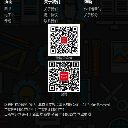
页面
关于我们
帮助
图书
关于我们
作译者帮助
电子书
用户协议
关于积分
专题
联系我们
微信公众号
微博
版权所有©1998-2016
·
北京博文视点资讯有限公司
·
All Rights Reserved
京ICP备14025786号-1
京ICP证150227号
出版物经营许可证 新出发 京零字 第 丰140025号
营业执照