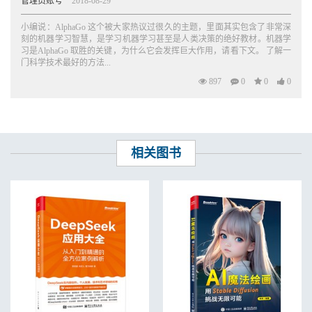
管理员账号
2018-08-29
............................................. 149
小编说：AlphaGo 这个被大家热议过很久的主题，里面其实包含了非常深
第五部分 人工智能应用谈
刻的机器学习智慧，是学习机器学习甚至是人类决策的绝好教材。机器学
23 人工智能会取代艺术家的工作吗
习是AlphaGo 取胜的关键，为什么它会发挥巨大作用，请看下文。 了解一
门科学技术最好的方法...
.......................................................... 156
24 机器学习预测心理疾病
897
0
0
0
.......................................................................... 159
25 人机协作决策的两种方式
...................................................................... 164
26 小数据机器学习
...................................................................................... 166
相关图书
27 用深度学习玩图像的七重关卡
.............................................................. 170
28 深度学习助力基因科技
.......................................................................... 174
29 机器学习对战复杂系统
.......................................................................... 176