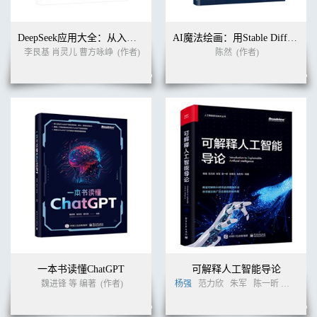
DeepSeek应用大全：从入门到精通的全方位案例解析
AI魔法绘画：用Stable Diffusion挑战无限可能
李艮基 肖灵儿 曹方咏峥
(作者)
陈然
(作者)
一本书读懂ChatGPT
可解释人工智能导论
魏进锋 等 编著
(作者)
杨强
范力欣
朱军
陈一昕
张拳石