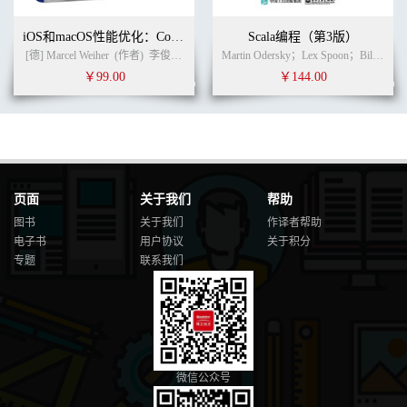
iOS和macOS性能优化：Cocoa、Cocoa Touch、Objective-C和Swift
Scala编程（第3版）
[德] Marcel Weiher
(作者)
李俊阳 马超 程伟 孙莹 译
(译者)
Martin Odersky；Lex Spoon；Bill Venners (作者)
￥99.00
￥144.00
页面
关于我们
帮助
图书
关于我们
作译者帮助
电子书
用户协议
关于积分
专题
联系我们
微信公众号