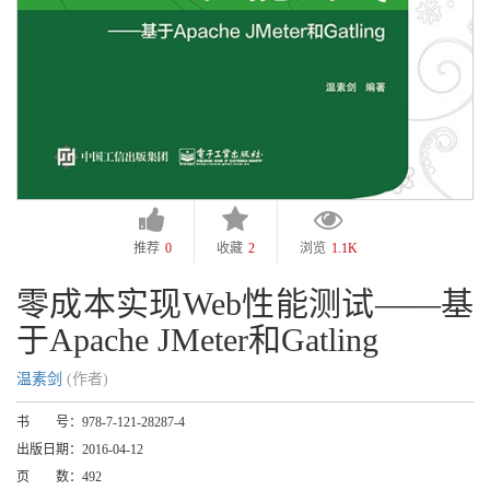
推荐
0
收藏
2
浏览
1.1K
零成本实现Web性能测试——基
于Apache JMeter和Gatling
温素剑
(作者)
书 号：
978-7-121-28287-4
出版日期：
2016-04-12
页 数：
492