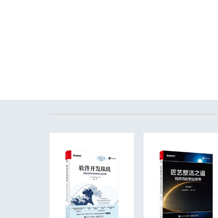
Item 43: Return empty arrays or collections, not nulls
Item 44: Write doc comments for all exposed API elements
8 General Programming
Item 45: Minimize the scope of local variables
Item 46: Prefer for-each loops to traditional for loops
Item 47: Know and use the libraries
Item 48: Avoid float and double if exact answers are require
Item 49: Prefer primitive types to boxed primitives
Item 50: Avoid strings where other types are more appropria
Item 51: Beware the performance of string concatenation
Item 52: Refer to objects by their interfaces
Item 53: Prefer interfaces to reflection
Item 54: Use native methods judiciously
Item 55: Optimize judiciously
Item 56: Adhere to generally accepted naming conventions
9 Exceptions
Item 57: Use exceptions only for exceptional conditions
Item 58: Use checked exceptions for recoverable conditions
Item 59: Avoid unnecessary use of checked exceptions
Item 60: Favor the use of standard exceptions
Item 61: Throw exceptions appropriate to the abstraction
Item 62: Document all exceptions thrown by each method