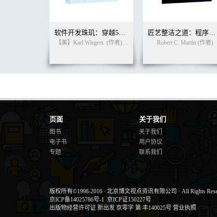
Item 63: Include failure-capture information in detail messag
Item 64: Strive for failure atomicity
Item 65: Don’t ignore exceptions
软件开发珠玑：穿越50年软件往事的60条戒律
匠艺整洁之道：程序员的职业修养（英文版）
10 Concurrency
【美】Karl Wiegers
(作者)
死月
(译者)
Robert C. Martin (作者)
Item 66: Synchronize access to shared mutable data
Item 67: Avoid excessive synchronization
Item 68: Prefer executors and tasks to threads
Item 69: Prefer concurrency utilities to wait and notify
Item 70: Document thread safety
Item 71: Use lazy initialization judiciously
Item 72: Don’t depend on the thread scheduler
Item 73: Avoid thread groups
页面
关于我们
11 Serialization
Item 74: Implement Serializable judiciously
图书
关于我们
Item 75: Consider using a custom serialized form
电子书
用户协议
Item 76: Write readObject methods defensively
专题
联系我们
Item 77: For instance control, prefer enum types to readReso
Item 78: Consider serialization proxies instead of serialized i
Appendix: Items Corresponding to First Edition
References
版权所有©1998-2016
·
北京博文视点资讯有限公司
·
All Rights Res
Index
京ICP备14025786号-1
京ICP证150227号
出版物经营许可证 新出发 京零字 第 丰140025号
营业执照