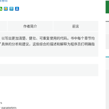
张春雨
作者简介
前言
va，以写出更加清楚、健壮、可重复使用的代码。书中每个章节均
供了具体的分析和建议，这些综合的描述和解释为程序员们明确指
rs
r parameters