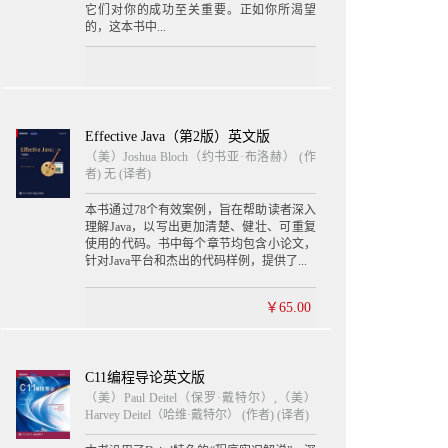
它们对你的成功至关重要。正如你所渴望
的，这本书中...
Effective Java（第2版）英文版
（美）Joshua Bloch（约书亚·布洛赫） (作
者) 无 (译者)
本书通过78个有效案例，旨在帮助读者深入
理解Java，以写出更加清楚、健壮、可重复
使用的代码。书中每个章节均包含小论文，
针对Java平台和杰出的代码样例，提供了...
￥65.00
C11编程导论英文版
（美）Paul Deitel（保罗·戴特尔）,（美）
Harvey Deitel（哈维·戴特尔） (作者) (译者)