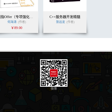
剑指Offer（专项强化版）：数据结构与算法名企面试题精讲
C++服务器开发精髓
何海涛
(作者)
张远龙
(作者)
￥89.00
微博