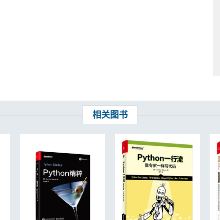
d
te
相关图书
 and runtime exceptions for programming errors