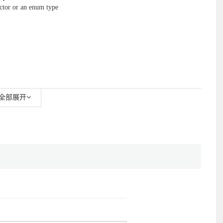
uctor or an enum type
全部展开
ields
 it