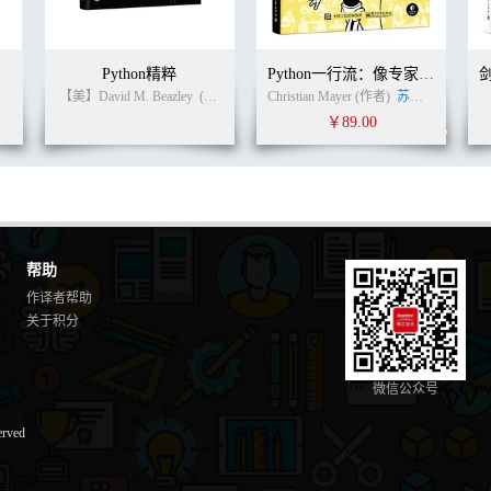
es
Python精粹
Python一行流：像专家一样写代码
【美】David M. Beazley
(作者)
卢俊祥
Christian Mayer (作者)
(译者)
苏丹
(译者)
￥89.00
帮助
作译者帮助
关于积分
lve
nstances
微信公众号
erved