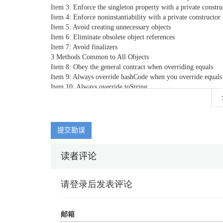
Item 3: Enforce the singleton property with a private constr
Item 4: Enforce noninstantiability with a private constructor
Item 5: Avoid creating unnecessary objects
Item 6: Eliminate obsolete object references
Item 7: Avoid finalizers
3 Methods Common to All Objects
Item 8: Obey the general contract when overriding equals
Item 9: Always override hashCode when you override equals
Item 10: Always override toString
Item 11: Override clone judiciously
Item 12: Consider implementing Comparable
4 Classes and Interfaces
Item 13: Minimize the accessibility of classes and members
提交勘误
Item 14: In public classes, use accessor methods, not public f
Item 15: Minimize mutability
读者评论
Item 16: Favor composition over inheritance
Item 17: Design and document for inheritance or else prohibit
Item 18: Prefer interfaces to abstract classes
Item 19: Use interfaces only to define types
Item 20: Prefer class hierarchies to tagged classes
Item 21: Use function objects to represent strategies
Item 22: Favor static member classes over nonstatic