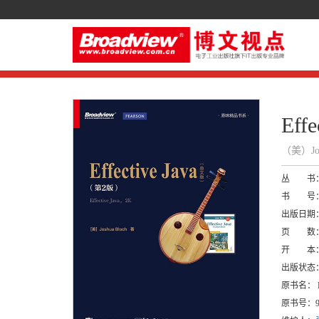
Ef
（美）Jo
丛 书
书 号
出版日期
页 数
开 本
出版状态
原书名：
原书号：