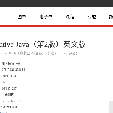
图书
电子书
课程
专题
fective Java（第2版）英文版
shua Bloch（约书亚·布洛赫） (作者)
无 (译者)
：
原味精品书系
：
978-7-121-27314-8
：
2016-04-05
：
368
：
16(185*235)
：
上市销售
Effective Java，2E
9780321356680