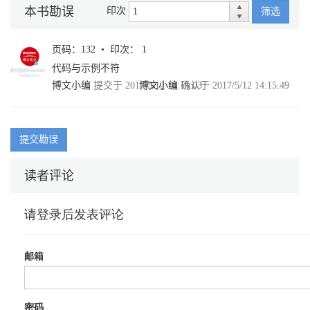
本书勘误
印次
筛选
第8章 JavaScript面向对象基础（ 教学视频：44 分钟）
第9章 窗口和框架（ 教学视频：70 分钟）
页码：132 • 印次： 1
代码与示例不符
第10章 屏幕和浏览器对象（ 教学视频：60 分钟）
博文小编
提交于 2017/5/12 14:15:03
博文小编
确认于 2017/5/12 14:15:49
第11章 文档对象（ 教学视频：84 分钟）
第12章 历史对象和地址对象（ 教学视频：50 分钟）
提交勘误
第13章 表单对象和表单元素（ 教学视频：64 分钟）
读者评论
第14章 脚本化cookie（ 教学视频：59 分钟）
第3篇 高级技术篇
第15章 JavaScript与XML技术（ 教学视频：84 分钟）
第16章 正则表达式（ 教学视频：40 分钟）
第17章 AJAX基础（ 教学视频：68 分钟）
第18章 AJAX高级应用（ 教学视频：64 分钟）