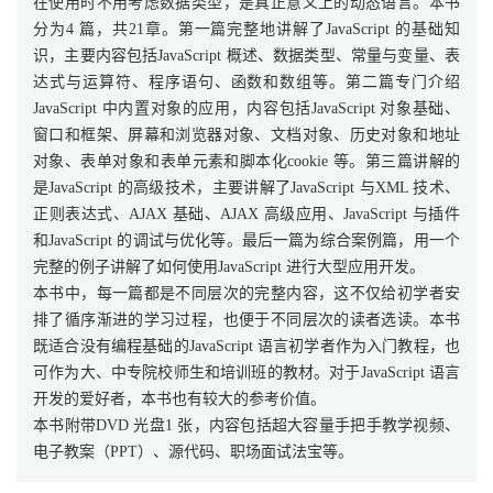
在使用时不用考虑数据类型，是真正意义上的动态语言。本书
分为4 篇，共21章。第一篇完整地讲解了JavaScript 的基础知
识，主要内容包括JavaScript 概述、数据类型、常量与变量、表
达式与运算符、程序语句、函数和数组等。第二篇专门介绍
JavaScript 中内置对象的应用，内容包括JavaScript 对象基础、
窗口和框架、屏幕和浏览器对象、文档对象、历史对象和地址
对象、表单对象和表单元素和脚本化cookie 等。第三篇讲解的
是JavaScript 的高级技术，主要讲解了JavaScript 与XML 技术、
正则表达式、AJAX 基础、AJAX 高级应用、JavaScript 与插件
和JavaScript 的调试与优化等。最后一篇为综合案例篇，用一个
完整的例子讲解了如何使用JavaScript 进行大型应用开发。
本书中，每一篇都是不同层次的完整内容，这不仅给初学者安
排了循序渐进的学习过程，也便于不同层次的读者选读。本书
既适合没有编程基础的JavaScript 语言初学者作为入门教程，也
可作为大、中专院校师生和培训班的教材。对于JavaScript 语言
开发的爱好者，本书也有较大的参考价值。
本书附带DVD 光盘1 张，内容包括超大容量手把手教学视频、
电子教案（PPT）、源代码、职场面试法宝等。