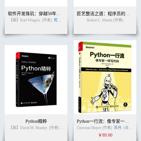
软件开发珠玑：穿越50年软件往事的60条戒律
匠艺整洁之道：程序员的职业修养（英文版）
【美】Karl Wiegers
(作者)
死月
(译者)
Robert C. Martin (作者)
Python精粹
Python一行流：像专家一样写代码
【美】David M. Beazley
(作者)
卢俊祥
(译者)
Christian Mayer (作者)
苏丹
(译者)
￥89.00