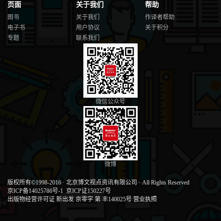
页面
关于我们
帮助
图书
关于我们
作译者帮助
电子书
用户协议
关于积分
专题
联系我们
微信公众号
微博
版权所有©1998-2016
·
北京博文视点资讯有限公司
·
All Rights Reserved
京ICP备14025786号-1
京ICP证150227号
出版物经营许可证 新出发 京零字 第 丰140025号
营业执照