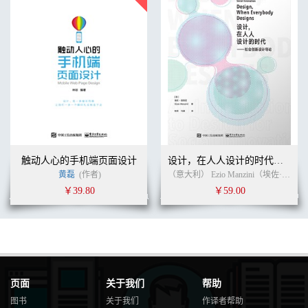
餐巾纸小结 ........................................................................... 250
部分VI 付诸实践
第15 章 普遍问题和完整例子 ..........................................255
一个方法的例子 ................................................................... 255
关于用户动作的原因和方法 ............................................... 261
一些关于构建行为改变产品机制的问题 ........................... 268
第16 章 结论 ...................................................................279
4 个经验 ................................................................................ 279
主题 ....................................................................................... 286
向前看 ................................................................................... 288
附录A 术语汇总 ...............................................................289
附录B 更多的相关资源 ....................................................295
触动人心的手机端页面设计
设计，在人人设计的时代：社会创新设计导论
附录C 参考文献 ..............................................................303
黄磊
(作者)
（意大利） Ezio Manzini（埃佐·曼奇尼） (作者)
附录 D 尾注 ......................................................................319
￥39.80
￥59.00
索引 .............................................................................337
关于作者 ...........................................................................345
关于译者 ...........................................................................346
页面
关于我们
帮助
图书
关于我们
作译者帮助