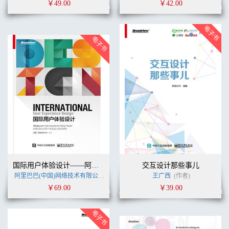
￥49.00
￥42.00
尽可能地精细化 ................................................................... 190
餐巾纸小结 ........................................................................... 191
部分V 精炼产品
第12 章 衡量影响 ............................................................195
为什么要衡量影响 ............................................................... 197
出发点：结果和指标 ........................................................... 198
如何来衡量这些标准 ........................................................... 202
确定影响：运行实验 ........................................................... 205
确定产品影响：通过特殊的行为与成果 ........................... 214
其他测量影响的方法 ........................................................... 215
如果成果测量受限 ............................................................... 218
餐巾纸小结 ........................................................................... 223
第13 章 明确行为改变的障碍 ..........................................225
观察真实用户是如何使用产品的 ....................................... 226
核对你的数据 ....................................................................... 227
如何来解决障碍 ................................................................... 234
国际用户体验设计——阿里巴巴国际站UED案例精粹
交互设计那些事儿
餐巾纸小结 ........................................................................... 237
阿里巴巴(中国)网络技术有限公司
(作者)
王广西
(作者)
第14 章 学习和改进产品 .................................................239
￥69.00
￥39.00
决定实行哪些改变 ............................................................... 239
测量每个主要变化的影响 ................................................... 242
什么时候才算是“足够好” ................................................. 248
以现有的产品，如何为行为变化而设计或重新设计 ....... 249