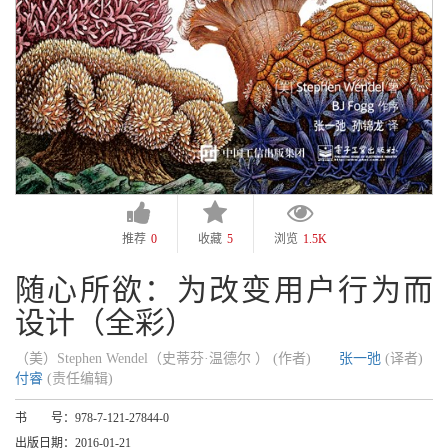
推荐
0
收藏
5
浏览
1.5K
随心所欲：为改变用户行为而
设计（全彩）
（美）Stephen Wendel（史蒂芬·温德尔 ） (作者)
张一弛
(译者)
付睿
(责任编辑)
书 号：
978-7-121-27844-0
出版日期：
2016-01-21