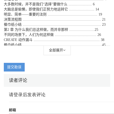
大多数时候，并不是我们“选择”要做什么 ....................... 6
大脑总是偷懒，即使我们正努力地运转它 ......................... 14
明显、简单——重要的法则 ................................................. 19
决策流程图 ............................................................................. 21
餐巾纸小结 ............................................................................. 23
第2 章 为什么我们总这样做，而并非那样 .........................25
不同的场景下，人们为何这样做 ......................................... 26
CREATE 动作漏斗 ................................................................. 38
餐巾纸小结 ............................................................................. 45
第3 章 改变行为的策略 .....................................................47
全部展开
做决定或做反应：关于改变行为的3 种策略 ..................... 47
策略1 ：偷天换日 .................................................................. 49
策略2 ：习惯形成与转变 ...................................................... 57
提交勘误
策略3 ：协助用户自主行动 .................................................. 66
3 种策略概述 .......................................................................... 66
读者评论
餐巾纸小结 ............................................................................. 67
部分II 找出正确的成果、行为以及用户
第4 章 找出你的目标 .........................................................71
从产品愿景开始说起 ............................................................. 73
明确产品目标成果 ................................................................. 74
界定限制 ................................................................................. 83
用户可能发生的目标行为清单 ............................................. 84