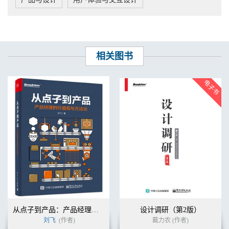
餐巾纸小结 ........................................................................... 134
第8 章 让用户做好准备 ...................................................137
可以使用的方法 ................................................................... 138
描述过去以支撑未来 ........................................................... 139
与正性或是相似的内容建立联系 ....................................... 140
知识普及 ............................................................................... 141
相关图书
如何让用户适应 ................................................................... 143
更新行为计划 ....................................................................... 144
不同的行为心智资源需求，不同的行为改变方法 ........... 145
餐巾纸小结 ........................................................................... 146
部分IV 设计并实现界面
第9 章 从概念设计落到界面设计 .....................................151
清点存货 ............................................................................... 151
提炼故事和细节规格 ........................................................... 152
为从魔法到实现提供结构 ................................................... 155
餐巾纸小结 ........................................................................... 165
第10 章 检查和实现界面设计 ..........................................167
寻找差距 ............................................................................... 167
寻找策略机会 ....................................................................... 171
餐巾纸小结 ........................................................................... 186
第11 章 把设计变成代码 ..................................................187
从点子到产品：产品经理的价值观与方法论
设计调研（第2版）
把界面设计放到用户面前 ................................................... 187
刘飞
(作者)
戴力农 (作者)
构建产品 ............................................................................... 189