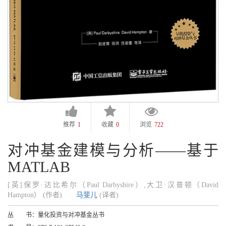
推荐
1
收藏
0
浏览
722
对冲基金建模与分析——基于
MATLAB
[英]保罗·达比希尔（Paul Darbyshire）,大卫·汉普顿（David
Hampton） (作者)
马斐儿
(译者)
丛 书：
量化投资与对冲基金丛书