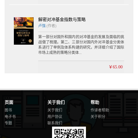
本........................................................................................................
55
3.3 概率密度函数
解密对冲基金指数与策略
.................................................................................................... 56
卢强
(作者)
3.4 累计分布函数
.................................................................................................... 57
第一部分对国外和国内的对冲基金的发展及面临的挑
3.5 正态分布
战做了梳理。第二、三部分对国内外对冲基金分类体
............................................................................................................
系进行了举例及体系构建的研究，并详细介绍了国际
58
市场上成熟的策略分类体...
3.5.1 标准正态分
布......................................................................................................
￥65.00
59
3.6 正态性可视化测试
............................................................................................ 60
3.6.1 检
验.........................................................................................................
60
页面
关于我们
帮助
3.6.2 正态概率
图书
关于我们
作译者帮助
图........................................................................................................
电子书
用户协议
关于积分
61
专题
联系我们
3.7 分布矩
............................................................................................................
62