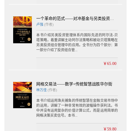
44
2.4 基准管理
............................................................................................................
一个革命的范式——对冲基金与另类投资组合策略与理论
44
卢强
(作者)
2.4.1 跟踪误
差........................................................................................................
本书介绍另类投资管理体系内国际先进的阿尔法-贝
46
塔策略，着重讲解主动阿尔法策略和被动贝塔策略在
第3 章 统计分析 ..............................................................................
另类投资组合管理中的应用。全书分为四个部分：第
一部分介绍了投资组合管...
48
3.1 基本特性图
........................................................................................................
￥65.00
49
3.1.1 增值指
数........................................................................................................
网格交易法——数学+传统智慧战胜华尔街
49
林万佳
(作者)
3.1.2 直方
图........................................................................................................
本书介绍运用渔夫捕鱼的传统智慧在金融交易市场中
52
的运用，讲解了一种非常有效的波幅操作获利法。书
3.2 概率分布
中并没有运用复杂的价值计算公式，而是运用简单的
............................................................................................................
网格决策买卖信号。本书...
54
3.2.1 总体与样
￥59.80