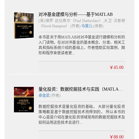
............................................................................................ 21
2.2.1 非可投资指数和可投资指
数.............................................................................. 22
对冲基金建模与分析——基于MATLAB
2.2.2 道琼斯瑞士信贷对冲基金指
[英]保罗·达比希尔（Paul Darbyshire）,大卫·汉普顿
数.......................................................................... 24
（David Hampton） (作者)
马斐儿
(译者)
2.2.3 对冲基金研究公
本书是关于用MATLAB对对冲基金进行建模和分析的
司.............................................................................................. 30
入门读物。在对对冲基金的基本概念、分类、相关工
2.2.4 富时对
具和指标系统介绍的基础上，作者借助实际案例、图
冲........................................................................................................
形和程序来使读者更...
34
2.2.5 格林威治替代投
￥45.00
资.............................................................................................. 35
2.2.6 晨星替代投资中
心.............................................................................................. 38
2.2.7 EDHEC 风险和资产管理研究中心
量化投资：数据挖掘技术与实践（MATLAB版）（含CD光盘1张）
................................................................... 41
卓金武
(作者)
2.3 数据库和指数偏差
............................................................................................ 42
数据挖掘技术是量化投资的基础， 大部分量化投资
2.3.1 生存偏
策略都是基于数据挖掘技术而得到的， 所以本书的
中心是是介绍在量化投资领域常用的数据挖掘技术及
差........................................................................................................
如何运用这些技术去进行...
42
2.3.2 瞬时历史偏
差......................................................................................................
￥88.00