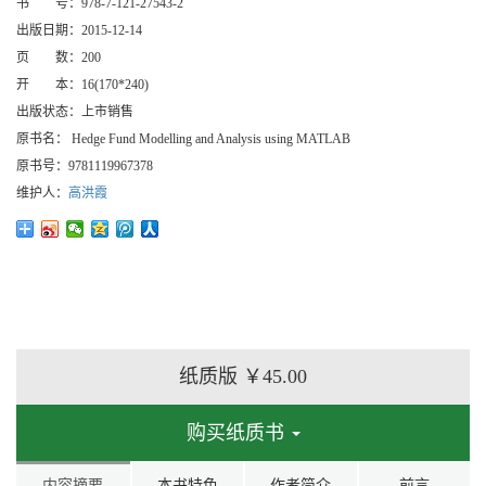
书 号：
978-7-121-27543-2
出版日期：
2015-12-14
页 数：
200
开 本：
16(170*240)
出版状态：
上市销售
原书名：
Hedge Fund Modelling and Analysis using MATLAB
原书号：
9781119967378
维护人：
高洪霞
纸质版
￥45.00
购买纸质书
内容摘要
本书特色
作者简介
前言