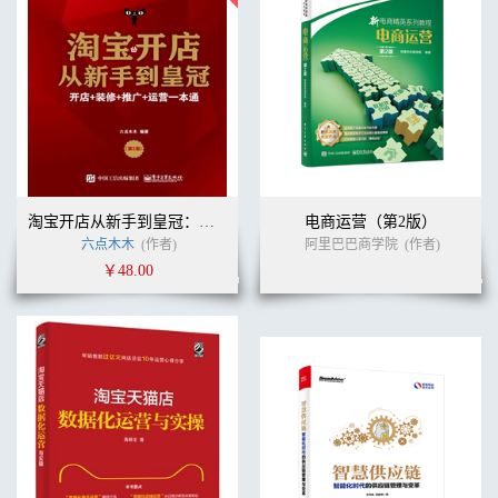
淘宝开店从新手到皇冠：开店+装修+推广+运营一本通（第3版）
电商运营（第2版）
六点木木
(作者)
阿里巴巴商学院
(作者)
￥48.00