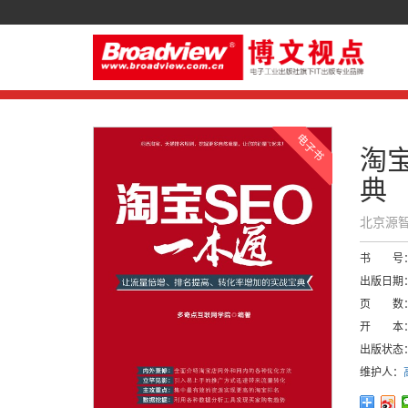
淘
典
北京源智
书 号
出版日期
页 数
开 本
出版状态
维护人：