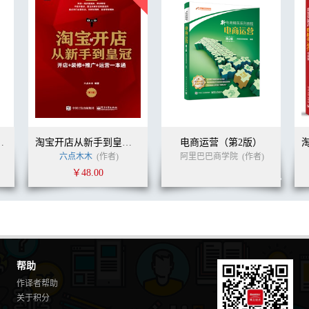
主真想教会你的创作笔记
淘宝开店从新手到皇冠：开店+装修+推广+运营一本通（第3版）
电商运营（第2版）
六点木木
(作者)
(作者)
阿里巴巴商学院
(作者)
￥48.00
帮助
作译者帮助
关于积分