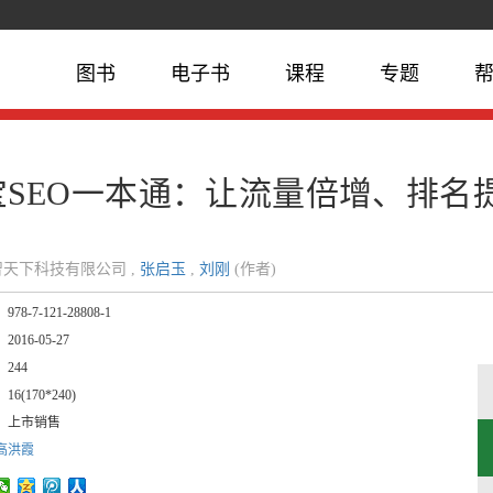
图书
电子书
课程
专题
宝SEO一本通：让流量倍增、排名
天下科技有限公司 ,
张启玉
,
刘刚
(作者)
：
978-7-121-28808-1
：
2016-05-27
：
244
：
16(170*240)
：
上市销售
高洪霞