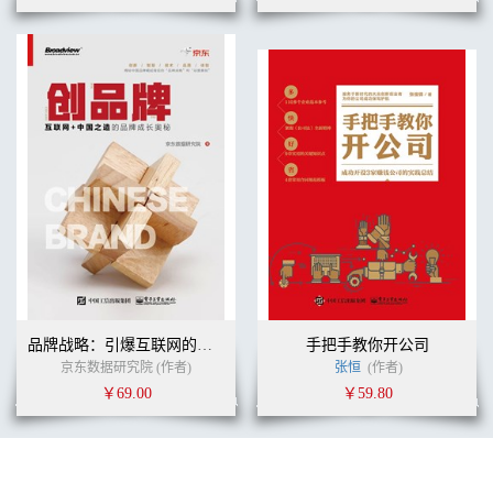
............................................................................ 105
人格鲜明，事件温情
............................................................................ 105
精心策划，波次呈现
............................................................................ 106
异业联盟，共享流量
............................................................................ 106
社交平台，参与互动
............................................................................ 107
真心真爱，无限共鸣
............................................................................ 107
一个有情怀和梦想的现代农人的网红与IP 之路 ...................... 113
网红与IP 最需要有故事
...................................................................... 113
吕华铁农红IP 修炼的十一条真经 ......................................................
122
品牌战略：引爆互联网的中国品牌运营故事
手把手教你开公司
真人互粉，口碑传播 ....................................................................
京东数据研究院 (作者)
张恒
(作者)
130
￥69.00
￥59.80
一剑只为江湖情
.................................................................................... 130
凌波微步雪中行
.................................................................................... 130