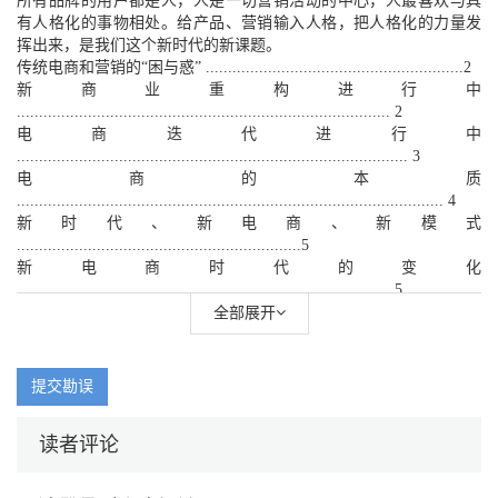
所有品牌的用户都是人，人是一切营销活动的中心，人最喜欢与具
有人格化的事物相处。给产品、营销输入人格，把人格化的力量发
挥出来，是我们这个新时代的新课题。
传统电商和营销的“困与惑” ..........................................................2
新商业重构进行中
.................................................................................... 2
电商迭代进行中
........................................................................................ 3
电商的本质
................................................................................................ 4
新时代、新电商、新模式
................................................................5
新电商时代的变化
.................................................................................... 5
网红和IP 初露尖尖角：未来已来，只是尚未流行
全部展开
.............................. 7
IP 和网红都是时代的新物种
................................................................. 12
提交勘误
做网红与IP 是未来每个组织与创业者的必修课
.................................13
读者评论
网红与IP 的区别
.................................................................................... 13
品牌返祖，人格化品牌最具竞争力