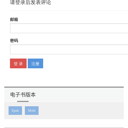
...................................................... 16
每个品牌都需要网红和IP
...................................................................... 18
网红与IP ：每个创业者的必修课
......................................................... 19
02 网红是怎样炼成的 ........................................... 26
“网红”是一个新词，但是这个物种在过去已经悄悄地兴盛了一段时
间。想要修炼成为网红，就应该从历史和未来看清它的逻辑，明白
其套路。
网红发展史
......................................................................................27
网红一代
.................................................................................................. 27
网红二代
.................................................................................................. 29
网红三代
电子书版本
.................................................................................................. 32
网红四代
.................................................................................................. 34
Epub
Mobi
网红五代
.................................................................................................. 35
网红思维：构建品牌人格化的思维体系 ......................................37