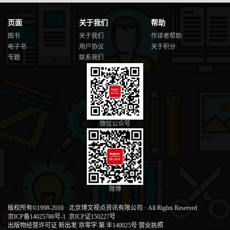
一腔怒吼震破空
.................................................................................... 131
风风火火两行泪
页面
关于我们
帮助
.................................................................................... 131
图书
关于我们
作译者帮助
武功秘籍终汇成
电子书
用户协议
关于积分
.................................................................................... 131
专题
联系我们
闭关修炼终于成
.................................................................................... 133
04 玩转网红与IP 经济 .......................................135
网红与IP 经济于2016 年年初成长，目前还处在红利期。面对未来快
速迭代，谁也无法告诉你固定的模式和套路。你需要做的是赶紧上
路，快速行动。在路上行走时看到更远的路，是想在网红与IP 经济
上获利的人的必修课。
微信公众号
业界良心，给你的网红与IP 经济泼一盆冷水 .......................... 136
网红与IP 是必然后的偶然
.................................................................. 136
行动是打造网红与IP 的第一步
.......................................................... 137
网红与IP 为移动社交电商拉开一扇窗 ..............................................
微博
138
利用网红与IP 玩转移动社交电商 ......................................................
版权所有©1998-2016
·
北京博文视点资讯有限公司
·
All Rights Reserved
139
京ICP备14025786号-1
京ICP证150227号
出版物经营许可证 新出发 京零字 第 丰140025号
营业执照
网红与IP 的自媒体四项修炼 ...................................................... 141