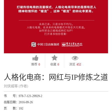
推荐
0
收藏
0
浏览
452
人格化电商：网红与IP修炼之道
刘侠威等 (作者)
书 号：
978-7-121-29929-2
出版日期：
2016-09-26
页 数：
192