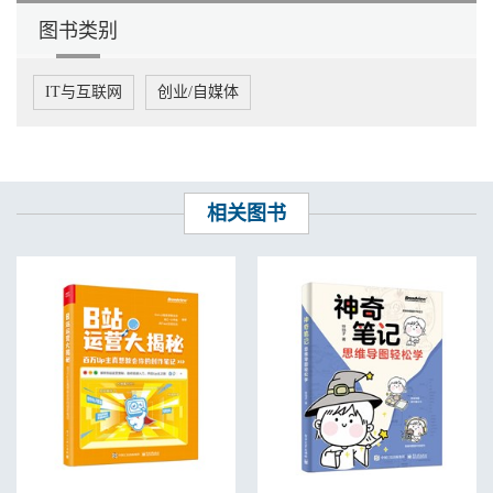
网红用户画像
.......................................................................................... 38
图书类别
十大网红思维
.......................................................................................... 39
IT与互联网
创业/自媒体
网红走红的渠道
..............................................................................52
天涯
..........................................................................................................
52
微博
相关图书
..........................................................................................................
53
微信
..........................................................................................................
59
PC 视频直播
............................................................................................ 60
移动视频直播
.......................................................................................... 61
顺势而为，借势而飞
......................................................................62
03 IP 修炼之道 ......................................................... 67
IP 给一个人和企业带来的价值难以估计，有形的、无形的，现在的