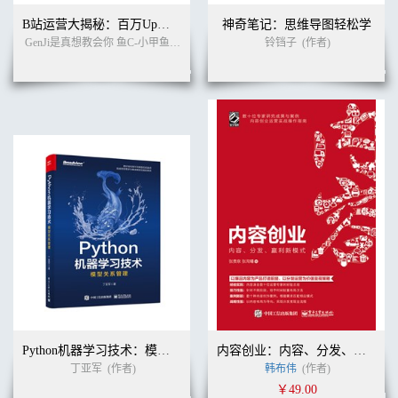
和未来的。正如宗毅所说：在一个只有故事才能传播的社交媒体时
B站运营大揭秘：百万Up主真想教会你的创作笔记
神奇笔记：思维导图轻松学
代，企业人格化其实已经不可避免，人格化的企业和品牌代表了更
GenJi是真想教会你 鱼C-小甲鱼 阿Test正经比比 编著
铃铛子
(作者)
(作者)
强的信任感，在激烈竞争的商战中将占尽优势。如果你还在犹豫，
那你的品牌将无法高效率传播，如果你说我做不来IP，那就赶快去
找一个IP 类型的合伙人吧。
?用互联网思维武装传统企业：宗毅的IP 之路 ............................68
战略思想：IP 势能在互联网时代是最好的企业资产 ......................
69
创造很好的故事，打造可以传播的素材
.............................................. 70
做一个免费产品，用来引流
.................................................................. 82
分享思想，提升势能：大侠的草根向上IP 之路
.................................87
持续出书：分享思想，提升自我IP 势能
............................................ 87
大会议，大势能
.................................................................................... 100
跨界，本身就是拥有势能的内容
Python机器学习技术：模型关系管理
内容创业：内容、分发、赢利新模式
........................................................ 102
丁亚军
(作者)
韩布伟
(作者)
有温度的事件营销：企划小哥哥结婚生出网红与IP 势能 ...... 104
制造话题，卡位稀缺
￥49.00