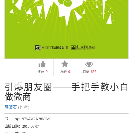
推荐
0
收藏
0
浏览
662
引爆朋友圈——手把手教小白
做微商
薛淑英
(作者)
书 号：
978-7-121-28802-9
出版日期：
2016-06-07