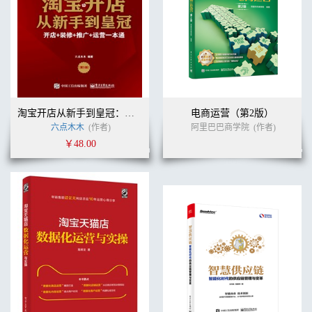
淘宝开店从新手到皇冠：开店+装修+推广+运营一本通（第3版）
电商运营（第2版）
六点木木
(作者)
阿里巴巴商学院
(作者)
￥48.00