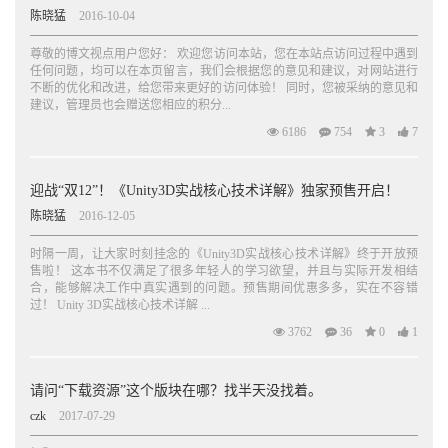
陈晓猛
2016-10-04
尊敬的博文视点用户您好： 欢迎您访问本站，您在本站点访问过程中遇到
任何问题，均可以在本页留言，我们会根据您的意见和建议，对网站进行
不断的优化和改进，给您带来更好的访问体验！ 同时，您被采纳的意见和
建议，管理员也会赠送您相应的积分...
6186
754
3
7
迎战“双12”！《Unity3D实战核心技术详解》独家预售开启！
陈晓猛
2016-12-05
时隔一周，让大家时刻挂念的《Unity3D实战核心技术详解》终于开放预
售啦！ 这本书不仅满足了很多年轻人的学习欲望，并且与实际开发相结
合，能够解决工作中真实遇到的问题。预售期间优惠多多，实在不容错
过！ Unity 3D实战核心技术详解 ...
3762
36
0
1
请问“下载资源”这个版块在哪？找半天没找着。
czk
2017-07-29