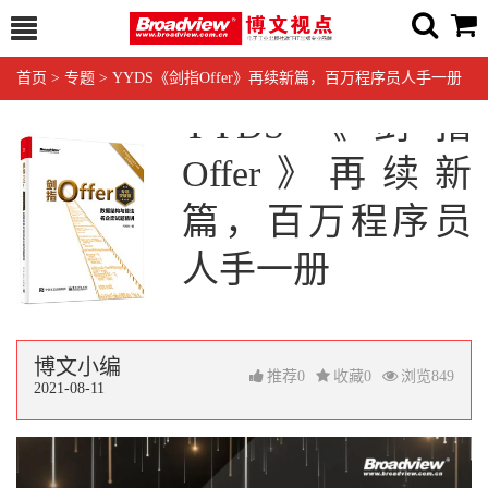
首页
>
专题
>
YYDS《剑指Offer》再续新篇，百万程序员人手一册
YYDS《剑指
Offer》再续新
篇，百万程序员
人手一册
博文小编
推荐
0
收藏
0
浏览
849
2021-08-11