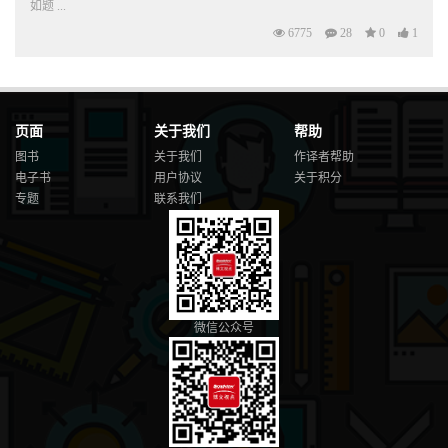
如题 ...
6775
28
0
1
页面
关于我们
帮助
图书
关于我们
作译者帮助
电子书
用户协议
关于积分
专题
联系我们
微信公众号