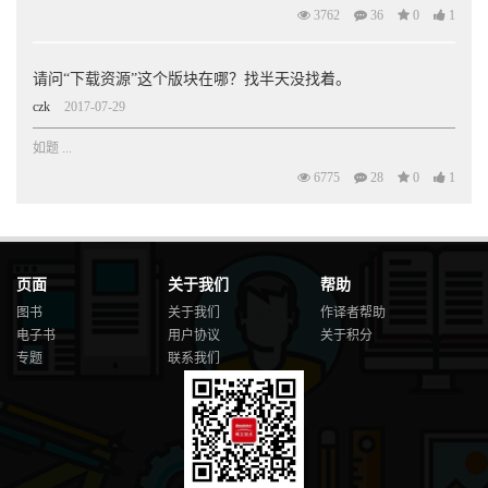
3762
36
0
1
请问“下载资源”这个版块在哪？找半天没找着。
czk
2017-07-29
如题 ...
6775
28
0
1
页面
关于我们
帮助
图书
关于我们
作译者帮助
电子书
用户协议
关于积分
专题
联系我们