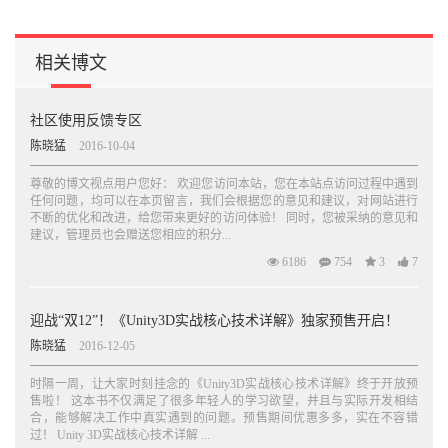
相关博文
社区使用反馈专区
陈晓猛
2016-10-04
尊敬的博文视点用户您好： 欢迎您访问本站，您在本站点访问过程中遇到
任何问题，均可以在本页留言，我们会根据您的意见和建议，对网站进行
不断的优化和改进，给您带来更好的访问体验！ 同时，您被采纳的意见和
建议，管理员也会赠送您相应的积分...
6186
754
3
7
迎战“双12”！《Unity3D实战核心技术详解》独家预售开启！
陈晓猛
2016-12-05
时隔一周，让大家时刻挂念的《Unity3D实战核心技术详解》终于开放预
售啦！ 这本书不仅满足了很多年轻人的学习欲望，并且与实际开发相结
合，能够解决工作中真实遇到的问题。预售期间优惠多多，实在不容错
过！ Unity 3D实战核心技术详解 ...