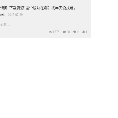
请问“下载资源”这个版块在哪？找半天没找着。
czk
2017-07-29
如题 ...
6775
28
0
1