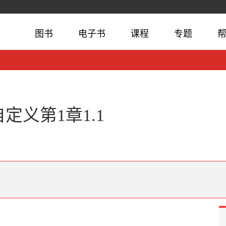
图书
电子书
课程
专题
d自定义第1章1.1