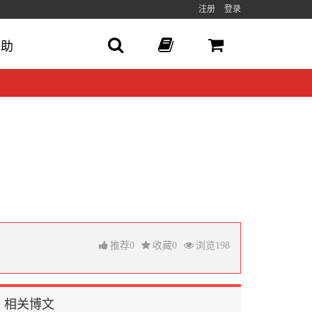
注册
登录
帮助
推荐
0
收藏
0
浏览
198
相关博文