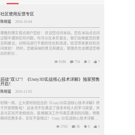
社区使用反馈专区
陈晓猛
2016-10-04
尊敬的博文视点用户您好： 欢迎您访问本站，您在本站点访问
过程中遇到任何问题，均可以在本页留言，我们会根据您的意
见和建议，对网站进行不断的优化和改进，给您带来更好的访
问体验！ 同时，您被采纳的意见和建议，管理员也会赠送您相
应的积分...
6186
754
3
7
迎战“双12”！《Unity3D实战核心技术详解》独家预售
开启！
陈晓猛
2016-12-05
时隔一周，让大家时刻挂念的《Unity3D实战核心技术详解》终
于开放预售啦！ 这本书不仅满足了很多年轻人的学习欲望，并
且与实际开发相结合，能够解决工作中真实遇到的问题。预售
期间优惠多多，实在不容错过！ Unity 3D实战核心技术详解 ...
3762
36
0
1