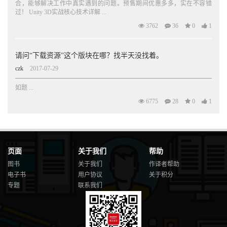
合，能够解决工作中真实遇到的问题。预售期间优惠多多，实在不容错
过！ Unity 3D实战核心技术详解 ...
3762
36
0
1
请问“下载资源”这个版块在哪？找半天没找着。
czk
2017-07-29
如题 ...
6775
28
0
1
页面
关于我们
帮助
图书
关于我们
作译者帮助
电子书
用户协议
关于积分
专题
联系我们