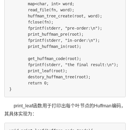
        map<char, int> word;

        read_file(fn, word);

        huffman_tree_create(root, word);

        fclose(fn);

        fprintf(stderr, "pre-order:\n");

        print_huffman_pre(root);

        fprintf(stderr, "in-order:\n");

        print_huffman_in(root);

        get_huffman_code(root);

        fprintf(stderr, "the final result:\n");

        print_leaf(root);

        destory_huffman_tree(root);

        return 0;

print_leaf函数用于打印出每个叶节点的Huffman编码，
其具体实现为：