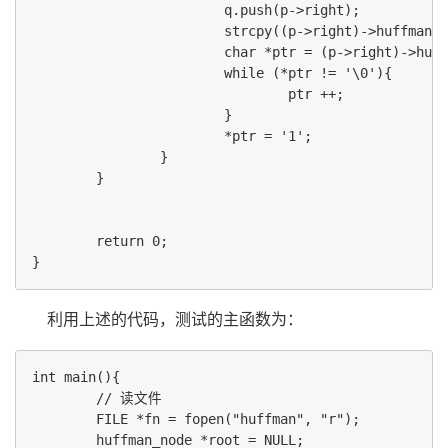
                        q.push(p->right);

                        strcpy((p->right)->huffman_c
                        char *ptr = (p->right)->huff
                        while (*ptr != '\0'){

                                ptr ++;

                        }

                        *ptr = '1';

                }

        }

        return 0;

利用上述的代码，测试的主函数为：
int main(){

        // 读文件

        FILE *fn = fopen("huffman", "r");

        huffman_node *root = NULL;
