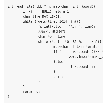
int read_file(FILE *fn, map<char, int> &word){

        if (fn == NULL) return 1;

        char line[MAX_LINE];

        while (fgets(line, 1024, fn)){

                fprintf(stderr, "%s\n", line);

                //解析，统计词频

                char *p = line;

                while (*p != '\0' && *p != '\n'){

                        map<char, int>::iterator it 
                        if (it == word.end()){//
                                word.insert(make_pai
                        }else{

                                it->second ++;

                        }

                        p ++;

                }

        }

        return 0;
