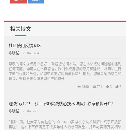
相关博文
社区使用反馈专区
陈晓猛
2016-10-04
尊敬的博文视点用户您好： 欢迎您访问本站，您在本站点访问过程中遇到
任何问题，均可以在本页留言，我们会根据您的意见和建议，对网站进行
不断的优化和改进，给您带来更好的访问体验！ 同时，您被采纳的意见和
建议，管理员也会赠送您相应的积分...
6190
754
3
7
迎战“双12”！《Unity3D实战核心技术详解》独家预售开启！
陈晓猛
2016-12-05
时隔一周，让大家时刻挂念的《Unity3D实战核心技术详解》终于开放预
售啦！ 这本书不仅满足了很多年轻人的学习欲望，并且与实际开发相结