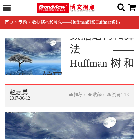
首页
>
专题
>
数据结构和算法——Huffman树和Huffman编码
数据结构和算
法——
Huffman树和
Huffman编码
赵志勇
推荐
0
收藏
0
浏览
1.1K
2017-06-12