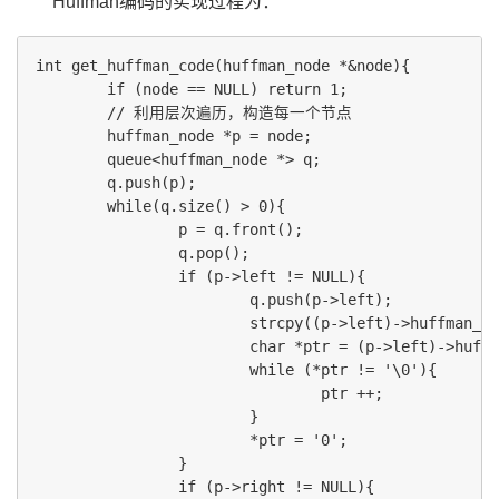
Huffman编码的实现过程为：
int get_huffman_code(huffman_node *&node){

        if (node == NULL) return 1;

        // 利用层次遍历，构造每一个节点

        huffman_node *p = node;

        queue<huffman_node *> q;

        q.push(p);

        while(q.size() > 0){

                p = q.front();

                q.pop();

                if (p->left != NULL){

                        q.push(p->left);

                        strcpy((p->left)->huffman_co
                        char *ptr = (p->left)->huffm
                        while (*ptr != '\0'){

                                ptr ++;

                        }

                        *ptr = '0';

                }

                if (p->right != NULL){
