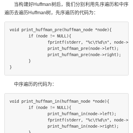
当构建好Huffman树后，我们分别利用先序遍历和中序
遍历去遍历Huffman树，先序遍历的代码为：
void print_huffman_pre(huffman_node *node){

        if (node != NULL){

                fprintf(stderr, "%c\t%d\n", node->c,
                print_huffman_pre(node->left);

                print_huffman_pre(node->right);

        }

中序遍历的代码为：
void print_huffman_in(huffman_node *node){

        if (node != NULL){

                print_huffman_in(node->left);

                fprintf(stderr, "%c\t%d\n", node->c,
                print_huffman_in(node->right);

        }
