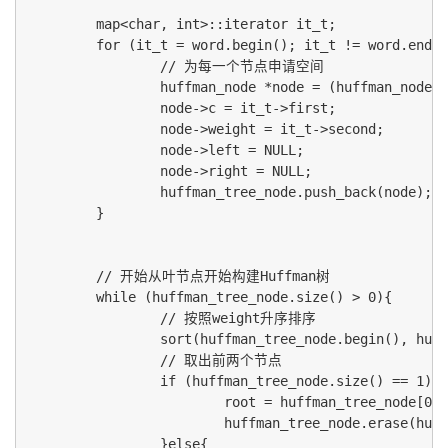
        map<char, int>::iterator it_t;

        for (it_t = word.begin(); it_t != word.end()
                // 为每一个节点申请空间

                huffman_node *node = (huffman_node *
                node->c = it_t->first;

                node->weight = it_t->second;

                node->left = NULL;

                node->right = NULL;

                huffman_tree_node.push_back(node);

        }

        // 开始从叶节点开始构建Huffman树

        while (huffman_tree_node.size() > 0){

                // 按照weight升序排序

                sort(huffman_tree_node.begin(), huff
                // 取出前两个节点

                if (huffman_tree_node.size() == 
                        root = huffman_tree_node[0];

                        huffman_tree_node.erase(huff
                }else{
