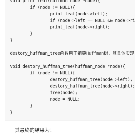
void print_leaf(huffman_node *node){

        if (node != NULL){

                print_leaf(node->left);

                if (node->left == NULL && node->righ
                print_leaf(node->right);

        }

}

destory_huffman_tree函数用于销毁Huffman树，其具体实现为
void destory_huffman_tree(huffman_node *node){

        if (node != NULL){

                destory_huffman_tree(node->left);

                destory_huffman_tree(node->right);

                free(node);

                node = NULL;

        }

其最终的结果为：