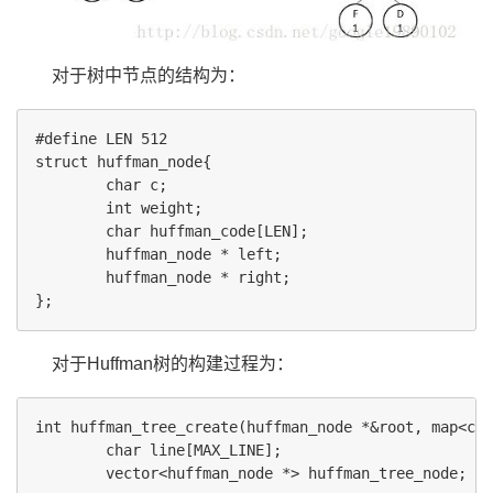
对于树中节点的结构为：
#define LEN 512

struct huffman_node{

        char c;

        int weight;

        char huffman_code[LEN];

        huffman_node * left;

        huffman_node * right;

对于Huffman树的构建过程为：
int huffman_tree_create(huffman_node *&root, map<cha
        char line[MAX_LINE];

        vector<huffman_node *> huffman_tree_node;
