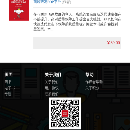
商城研发POP平台
(作者)
在互联网飞速发展的今天，系统的复杂度及迭代速度都在
不断提升，这对质量保障工作提出巨大挑战。那么如何在
快速迭代发布下保障系统质量呢？阅读本书或许会找到一
些答案。本...
￥39.00
页面
关于我们
帮助
图书
关于我们
作译者帮助
电子书
用户协议
关于积分
专题
联系我们