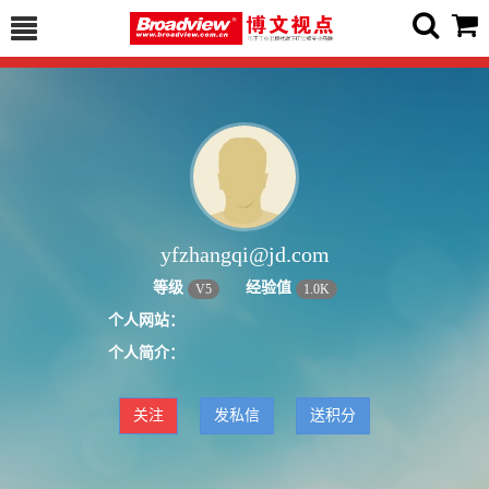
yfzhangqi@jd.com
等级
经验值
V
5
1.0K
个人网站：
个人简介：
关注
发私信
送积分