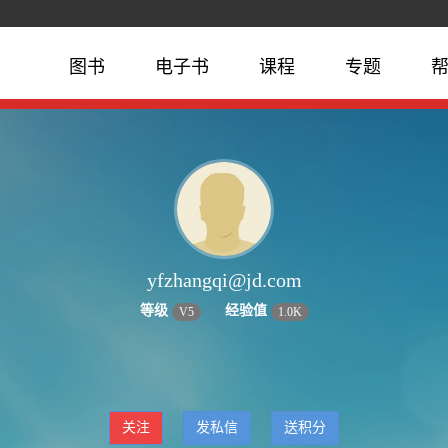
图书
电子书
课程
专题
yfzhangqi@jd.com
等级
经验值
V
5
1.0K
关注
发私信
送积分