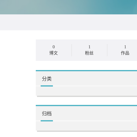
0
1
1
博文
粉丝
作品
分类
归档